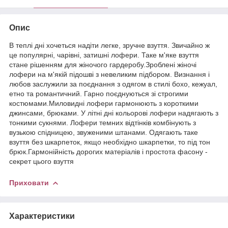
Опис
В теплі дні хочеться надіти легке, зручне взуття. Звичайно ж
це популярні, чарівні, затишні лофери. Таке м'яке взуття
стане рішенням для жіночого гардеробу.Зроблені жіночі
лофери на м'якій підошві з невеликим підбором. Визнання і
любов заслужили за поєднання з одягом в стилі бохо, кежуал,
етно та романтичний. Гарно поєднуються зі строгими
костюмами.Миловидні лофери гармонюють з короткими
джинсами, брюками. У літні дні кольорові лофери надягають з
тонкими сукнями. Лофери темних відтінків комбінують з
вузькою спідницею, звуженими штанами. Одягають таке
взуття без шкарпеток, якщо необхідно шкарпетки, то під тон
брюк.Гармонійність дорогих матеріалів і простота фасону -
секрет цього взуття
Приховати
Характеристики