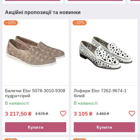
Акційні пропозиції та новинки
–10%
–10%
Балетки Etor 5078-3010-9308
Лофери Etor 7262-9674-1
пудра+сірий
білий
В наявності
В наявності
3 217,50
3 105
₴
₴
3 575 ₴
3 450 ₴
Купити
Купити