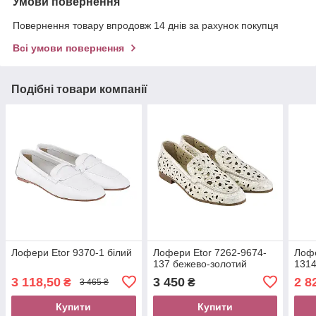
Умови повернення
Повернення товару впродовж 14 днів за рахунок покупця
Всі умови повернення
Подібні товари компанії
Лофери Etor 9370-1 білий
Лофери Etor 7262-9674-
Лофе
137 бежево-золотий
1314
3 118,50
3 450
2 8
₴
₴
3 465 ₴
Купити
Купити