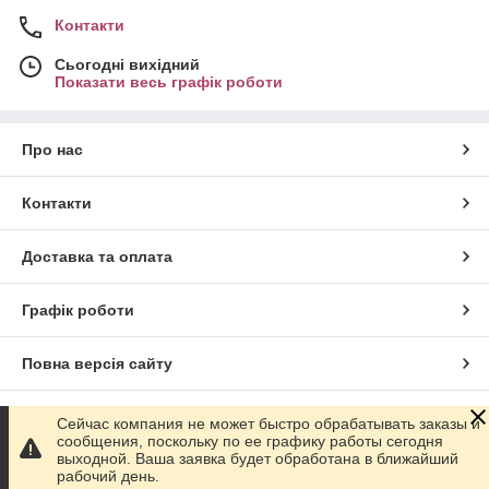
Контакти
Сьогодні вихідний
Показати весь графік роботи
Про нас
Контакти
Доставка та оплата
Графік роботи
Повна версія сайту
Сайт створено на маркетплейсі
Prom.ua
Сейчас компания не может быстро обрабатывать заказы и
сообщения, поскольку по ее графику работы сегодня
выходной. Ваша заявка будет обработана в ближайший
Політика конфіденційності
рабочий день.