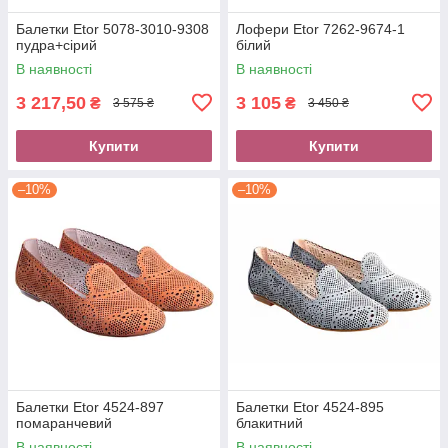
Балетки Etor 5078-3010-9308
Лофери Etor 7262-9674-1
пудра+сірий
білий
В наявності
В наявності
3 217,50
3 105
₴
₴
3 575 ₴
3 450 ₴
Купити
Купити
–10%
–10%
Балетки Etor 4524-897
Балетки Etor 4524-895
помаранчевий
блакитний
В наявності
В наявності