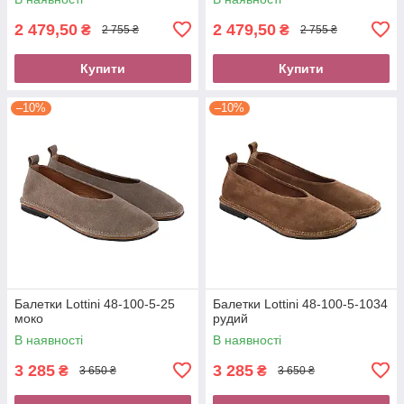
2 479,50
2 479,50
₴
₴
2 755 ₴
2 755 ₴
Купити
Купити
–10%
–10%
Балетки Lottini 48-100-5-25
Балетки Lottini 48-100-5-1034
моко
рудий
В наявності
В наявності
3 285
3 285
₴
₴
3 650 ₴
3 650 ₴