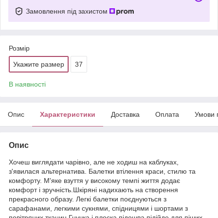
Замовлення під захистом
Розмір
Укажите размер
37
В наявності
Опис
Характеристики
Доставка
Оплата
Умови 
Опис
Хочеш виглядати чарівно, але не ходиш на каблуках,
з'явилася альтернатива. Балетки втілення краси, стилю та
комфорту. М'яке взуття у високому темпі життя додає
комфорт і зручність.Шкіряні надихають на створення
прекрасного образу. Легкі балетки поєднуються з
сарафанами, легкими сукнями, спідницями і шортами з
повітряних тканин.Гнучка і плоска підошва підійде для піших