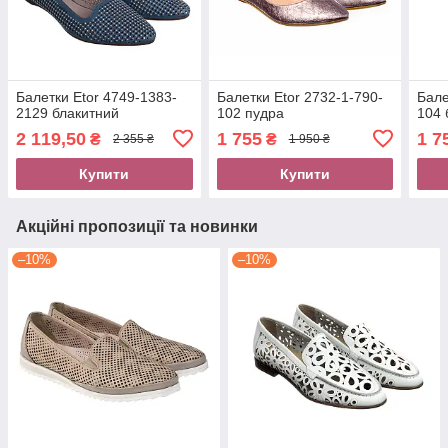
Балетки Etor 4749-1383-
Балетки Etor 2732-1-790-
Бале
2129 блакитний
102 пудра
104 
2 119,50
1 755
1 7
₴
₴
2 355 ₴
1 950 ₴
Купити
Купити
Акційні пропозиції та новинки
–10%
–10%