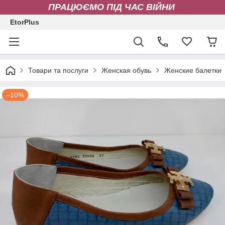
ПРАЦЮЄМО ПІД ЧАС ВІЙНИ
EtorPlus
Товари та послуги
Женская обувь
Женские балетки
–10%