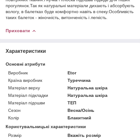
прогулянок.Так як натуральні матеріали дихають і абсорбують
вологу, в балетках буде комфортно навіть в спеку.Особливість
таких балеток - жіночність, витонченість і легкість.
Приховати
Характеристики
Основні атрибути
Виробник
Etor
Країна виробник
Туреччина
Матеріал верху
Натуральна шкіра
Матеріал підкладки
Натуральна шкіра
Матеріал підошви
ТЕП
Сезон
Весна/Осінь
Колір
Блакитний
Користувальницькі характеристики
Розмір
Вкажіть розмір