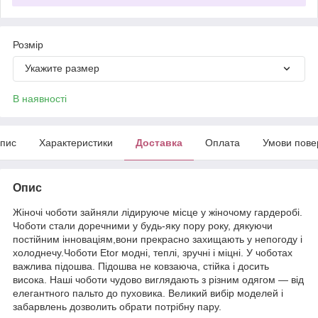
Розмір
Укажите размер
В наявності
пис
Характеристики
Доставка
Оплата
Умови пове
Опис
Жіночі чоботи зайняли лідируюче місце у жіночому гардеробі.
Чоботи стали доречними у будь-яку пору року, дякуючи
постійним інноваціям,вони прекрасно захищають у непогоду і
холоднечу.Чоботи Etor модні, теплі, зручні і міцні. У чоботах
важлива підошва. Підошва не ковзаюча, стійка і досить
висока. Наші чоботи чудово виглядають з різним одягом — від
елегантного пальто до пуховика. Великий вибір моделей і
забарвлень дозволить обрати потрібну пару.