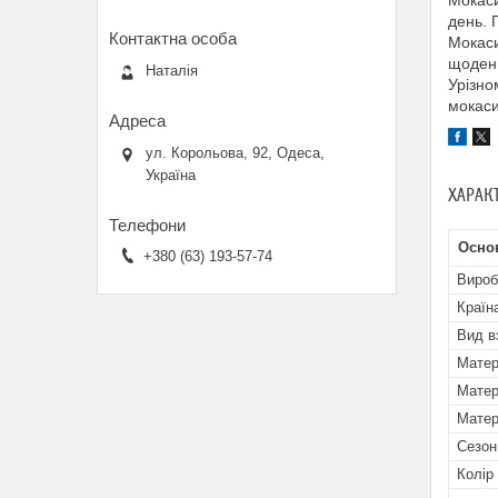
Мокаси
день. 
Мокаси
щоденн
Наталія
Урізно
мокаси
ул. Корольова, 92, Одеса,
Україна
ХАРАК
Основ
+380 (63) 193-57-74
Вироб
Країн
Вид в
Матер
Матер
Матер
Сезон
Колір