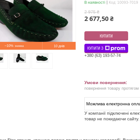
В наявності
Код:
10093-7019
2 975 ₴
2 677,50 ₴
КУПИТИ
–10%
10 днів
КУПИТИ З
+380 (63) 193-57-74
повернення товару протягом
У компанії підключені еле
товар не покидаючи сайту.