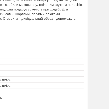
із замші, забезпечать комфорт і зручність цілий
лів - зробили мокасини улюбленим взуттям чоловіків.
підошва подарує зручність при ходьбі. Для
джинсами, шортами, легкими брюками.
. Створити індивідуальний образ - допоможуть
а шкіра
а шкіра
нь