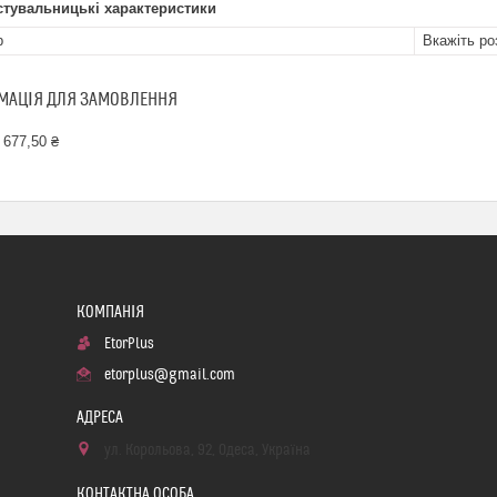
стувальницькі характеристики
р
Вкажіть ро
МАЦІЯ ДЛЯ ЗАМОВЛЕННЯ
 677,50 ₴
EtorPlus
etorplus@gmail.com
ул. Корольова, 92, Одеса, Україна