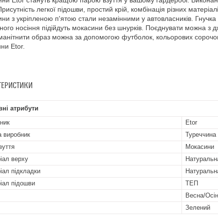
ни Etor стануть кращою парою взуття у вашому гардеробі. Виконані 
Присутність легкої підошви, простий крій, комбінація різних матеріа
ни з укріпленою п'ятою стали незамінними у автовласників. Гнучка 
ого носіння підійдуть мокасини без шнурків. Поєднувати можна з 
манітнити образ можна за допомогою футболок, кольорових сорочок
ни Etor.
ТЕРИСТИКИ
ні атрибути
ник
Etor
а виробник
Туреччина
зуття
Мокасини
іал верху
Натуральн
іал підкладки
Натуральн
іал підошви
ТЕП
Весна/Осі
Зелений