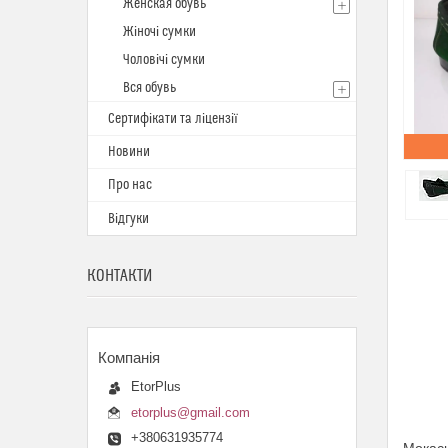
Женская обувь
Жіночі сумки
Чоловічі сумки
Вся обувь
Сертифікати та ліцензії
Новини
Про нас
Відгуки
КОНТАКТИ
EtorPlus
etorplus@gmail.com
+380631935774