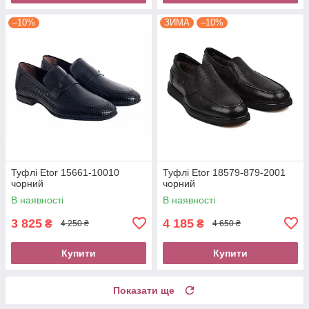
–10%
ЗИМА
–10%
Туфлі Etor 15661-10010
Туфлі Etor 18579-879-2001
чорний
чорний
В наявності
В наявності
3 825
4 185
₴
₴
4 250 ₴
4 650 ₴
Купити
Купити
Показати ще