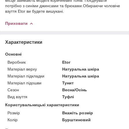
місце займають моделі коричневих тонів. Поєднувати
потрібно з синіми джинсами та брюками.Обираючи чоловіче
взуття Etor ви будете вишукані.
Приховати
Характеристики
Основні
Виробник
Etor
Матеріал верху
Натуральна шкіра
Матеріал підкладки
Натуральна шкіра
Матеріал підошви
Тунит
Сезон
Весна/Осінь
Вид взуття
Туфлі
Користувальницькі характеристики
Розмір
Вкажіть розмір
Колір
Бурштиновий