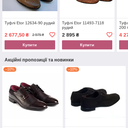
Туфлі Etor 12634-90 рудий
Туфлі Etor 11493-7118
Туфл
рудий
200 
2 677,50
2 895
4 2
₴
₴
2 975 ₴
Купити
Купити
Акційні пропозиції та новинки
–10%
–10%