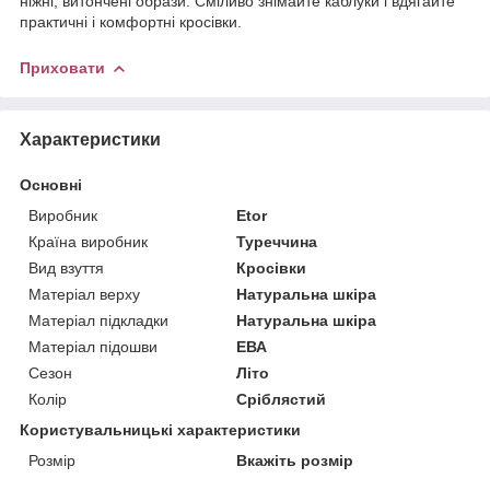
ніжні, витончені образи. Сміливо знімайте каблуки і вдягайте
практичні і комфортні кросівки.
Приховати
Характеристики
Основні
Виробник
Etor
Країна виробник
Туреччина
Вид взуття
Кросівки
Матеріал верху
Натуральна шкіра
Матеріал підкладки
Натуральна шкіра
Матеріал підошви
ЕВА
Сезон
Літо
Колір
Сріблястий
Користувальницькі характеристики
Розмір
Вкажіть розмір