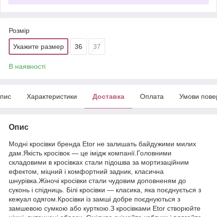
Розмір
Укажите размер
36
37
В наявності
пис
Характеристики
Доставка
Оплата
Умови пове
Опис
Модні кросівки бренда Etor не залишать байдужими милих
дам.Якість кросівок — це імідж компанії.Головними
складовими в кросівках стали підошва за мортизаційним
ефектом, міцний і комфортний задник, класична
шнурівка.Жіночі кросівки стали чудовим доповненям до
суконь і спідниць. Білі кросівки — класика, яка поєднується з
кежуал одягом.Кросівки із замші добре поєднуються з
замшевою сумкою або курткою.З кросівками Etor створюйте