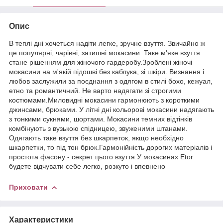
Опис
В теплі дні хочеться надіти легке, зручне взуття. Звичайно ж
це популярні, чарівні, затишні мокасини. Таке м'яке взуття
стане рішенням для жіночого гардеробу.Зроблені жіночі
мокасини на м'якій підошві без каблука, зі шкіри. Визнання і
любов заслужили за поєднання з одягом в стилі бохо, кежуал,
етно та романтичний. Не варто надягати зі строгими
костюмами.Миловидні мокасини гармонюють з короткими
джинсами, брюками. У літні дні кольорові мокасини надягають
з тонкими сукнями, шортами. Мокасини темних відтінків
комбінують з вузькою спідницею, звуженими штанами.
Одягають таке взуття без шкарпеток, якщо необхідно
шкарпетки, то під тон брюк.Гармонійність дорогих матеріалів і
простота фасону - секрет цього взуття.У мокасинах Etor
будете відчувати себе легко, розкуто і впевнено
Приховати
Характеристики