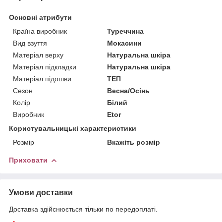
Основні атрибути
Країна виробник
Туреччина
Вид взуття
Мокасини
Матеріал верху
Натуральна шкіра
Матеріал підкладки
Натуральна шкіра
Матеріал підошви
ТЕП
Сезон
Весна/Осінь
Колір
Білий
Виробник
Etor
Користувальницькі характеристики
Розмір
Вкажіть розмір
Приховати
Умови доставки
Доставка здійснюється тільки по передоплаті.