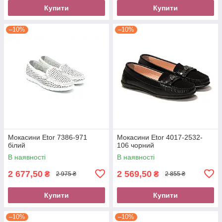
Купити
Купити
–10%
–10%
Мокасини Etor 7386-971
Мокасини Etor 4017-2532-
білий
106 чорний
В наявності
В наявності
2 677,50
2 569,50
₴
₴
2 975 ₴
2 855 ₴
Купити
Купити
–10%
–10%