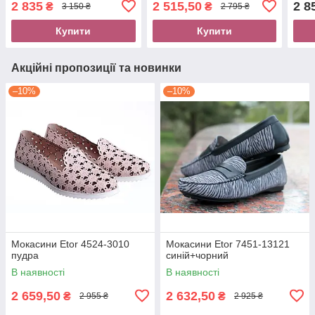
2 835
2 515,50
2 8
₴
₴
3 150 ₴
2 795 ₴
Купити
Купити
Акційні пропозиції та новинки
–10%
–10%
Мокасини Etor 4524-3010
Мокасини Etor 7451-13121
пудра
синій+чорний
В наявності
В наявності
2 659,50
2 632,50
₴
₴
2 955 ₴
2 925 ₴