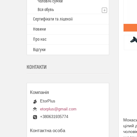
Чоловічі сумки
Вся обувь
Сертифікати та ліцензії
Новини
Про нас
Відгуки
КОНТАКТИ
EtorPlus
etorplus@gmail.com
+380631935774
Мокаси
цілий 
чолові