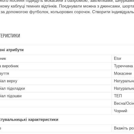
ого носіння підійдуть мокасини з бахромою, заклепками, шнурками.
кому каблуці темних відтінків. Поєднувати можна з джинсами, шорт
за допомогою футболок, кольорових сорочок. Створити індивідуаль
ТЕРИСТИКИ
ні атрибути
ник
Etor
а виробник
Туреччина
зуття
Мокасини
іал верху
Натуральн
іал підкладки
Натуральн
іал підошви
ТЕП
Весна/Осі
Чорний
стувальницькі характеристики
р
Вкажіть ро