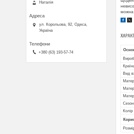
щоденн
Наталія
невисо
можна 
ул. Корольова, 92, Одеса,
Україна
ХАРАК
Основ
+380 (63) 193-57-74
Вироб
Країн
Вид в
Матер
Матер
Матер
Сезон
Колір
Кори
Розмі