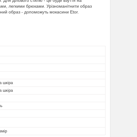
 Для ділового стилю - це буде взуття на
ами, легкими брюками. Урізноманітнити образ
ний образ - допоможуть мокасини Etor.
а шкіра
а шкіра
нь
змір