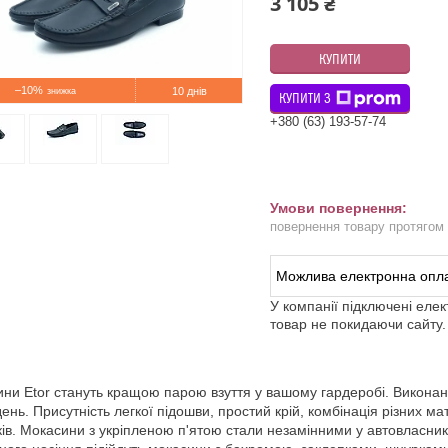
3 105 ₴
КУПИТИ
–10%
10 днів
КУПИТИ З
+380 (63) 193-57-74
повернення товару протягом
У компанії підключені еле
товар не покидаючи сайту.
ни Etor стануть кращою парою взуття у вашому гардеробі. Виконані у
день. Присутність легкої підошви, простий крій, комбінація різних 
ків. Мокасини з укріпленою п'ятою стали незамінними у автовласникі