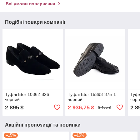
Всі умови повернення
Подібні товари компанії
Туфлі Etor 10362-826
Туфлі Etor 15393-875-1
Туфл
чорний
чорний
чор
2 895
2 936,75
2 8
₴
₴
3 455 ₴
Акційні пропозиції та новинки
–15%
–15%