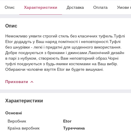
Опис
Характеристики
Доставка
Оплата
Умови 
Опис
Неможливо уявити строгий стиль без класичних туфель.Туфлі
Etor додадуть у Ваш наряд помітності і неповторності.Туфлі
без шнурівки - легкі і придатні для щоденного використання.
Добре поєднуються з брюками і джинсами.Лаконічний дизайн
в парі з нубуком, створюють Вам неповторний образ.Чорні
туфлі поєднуються з будь-якими костюмами на Ваш вибір.
Обираючи чоловіче взуття Etor ви будете вишукані.
Приховати
Характеристики
Основні
Виробник
Etor
Країна виробник
Туреччина