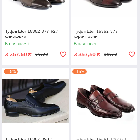
Туфлі Etor 15352-377-627
Туфлі Etor 15352-377
оливковий
коричневий
В наявності
В наявності
3 357,50
3 357,50
₴
₴
3 950 ₴
3 950 ₴
–15%
–15%
Туфлі Etor 16387-890-1
Туфлі Etor 15661-10010-1