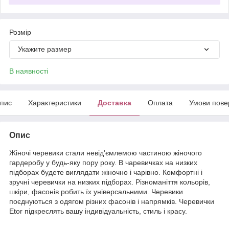
Розмір
Укажите размер
В наявності
пис
Характеристики
Доставка
Оплата
Умови пове
Опис
Жіночі черевики стали невід'ємлемою частиною жіночого
гардеробу у будь-яку пору року. В чаревичках на низких
підборах будете виглядати жіночно і чарівно. Комфортні і
зручні черевички на низких підборах. Різноманіття кольорів,
шкіри, фасонів робить їх універсальними. Черевики
поєднуються з одягом різних фасонів і напрямків. Черевички
Etor підкреслять вашу індивідуальність, стиль і красу.