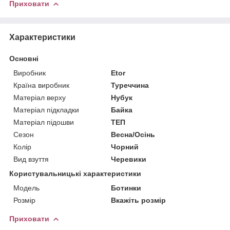
Приховати
Характеристики
Основні
Виробник
Etor
Країна виробник
Туреччина
Матеріал верху
Нубук
Матеріал підкладки
Байка
Матеріал підошви
ТЕП
Сезон
Весна/Осінь
Колір
Чорний
Вид взуття
Черевики
Користувальницькі характеристики
Мoдель
Ботинки
Розмір
Вкажіть розмір
Приховати