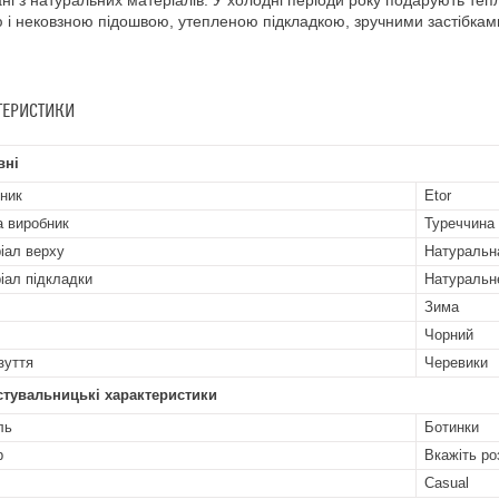
ні з натуральних матеріалів. У холодні періоди року подарують теп
 і нековзною підошвою, утепленою підкладкою, зручними застібкам
ТЕРИСТИКИ
вні
ник
Etor
а виробник
Туреччина
іал верху
Натуральн
іал підкладки
Натуральн
Зима
Чорний
зуття
Черевики
стувальницькі характеристики
ль
Ботинки
р
Вкажіть ро
Casual