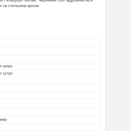
ло і комфорт ногам. Черевики Etor відрізняються
и та стильним кроєм.
а шкіра
е хутро
змір