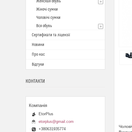
Женская обувь
Жіночі сумки
Чоловічі сумки
Вся обувь
Сертифікати та ліцензії
Новини
Про нас
Відгуки
КОНТАКТИ
EtorPlus
etorplus@gmail.com
Чолові
+380631935774