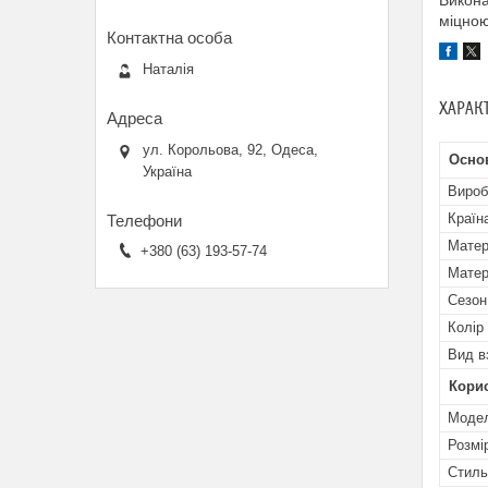
Викона
міцною
Наталія
ХАРАК
ул. Корольова, 92, Одеса,
Осно
Україна
Вироб
Країн
Матер
+380 (63) 193-57-74
Матер
Сезон
Колір
Вид в
Кори
Мoде
Розмі
Стиль