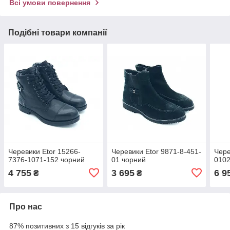
Всі умови повернення
Подібні товари компанії
Черевики Etor 15266-
Черевики Etor 9871-8-451-
Чере
7376-1071-152 чорний
01 чорний
0102
4 755
3 695
6 9
₴
₴
Про нас
87% позитивних з 15 відгуків за рік