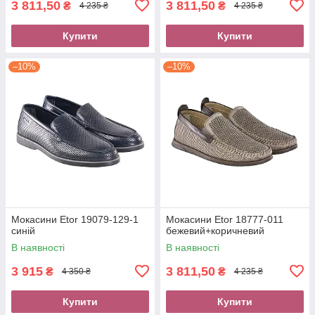
3 811,50
3 811,50
₴
₴
4 235 ₴
4 235 ₴
Купити
Купити
–10%
–10%
Мокасини Etor 19079-129-1
Мокасини Etor 18777-011
синій
бежевий+коричневий
В наявності
В наявності
3 915
3 811,50
₴
₴
4 350 ₴
4 235 ₴
Купити
Купити