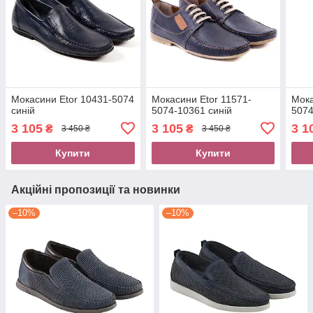
Мокасини Etor 10431-5074
Мокасини Etor 11571-
Мока
синій
5074-10361 синій
5074
3 105
3 105
3 1
₴
₴
3 450 ₴
3 450 ₴
Купити
Купити
Акційні пропозиції та новинки
–10%
–10%