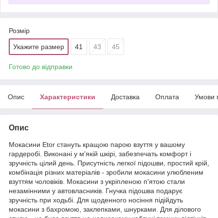
Розмір
Укажите размер
41
43
45
Готово до відправки
Опис
Характеристики
Доставка
Оплата
Умови 
Опис
Мокасини Etor стануть кращою парою взуття у вашому
гардеробі. Виконані у м'якій шкірі, забезпечать комфорт і
зручність цілий день. Присутність легкої підошви, простий крій,
комбінація різних матеріалів - зробили мокасини улюбленим
взуттям чоловіків. Мокасини з укріпленою п'ятою стали
незамінними у автовласників. Гнучка підошва подарує
зручність при ходьбі. Для щоденного носіння підійдуть
мокасини з бахромою, заклепками, шнурками. Для ділового