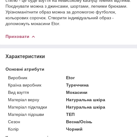
стилю - це буде взуття на невисокому каблуці темних відтінків.
Поєднувати можна з джинсами, шортами, легкими брюками.
Урізноманітнити образ можна за допомогою футболок,
кольорових сорочок. Створити індивідуальний образ -
допоможуть мокасини Etor.
Приховати
Характеристики
Основні атрибути
Виробник
Etor
Країна виробник
Туреччина
Вид взуття
Мокасини
Матеріал верху
Натуральна шкіра
Матеріал підкладки
Натуральна шкіра
Матеріал підошви
ТЕП
Сезон
Весна/Осінь
Колір
Чорний