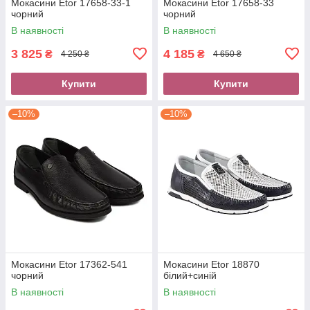
Мокасини Etor 17658-33-1
Мокасини Etor 17658-33
чорний
чорний
В наявності
В наявності
3 825
4 185
₴
₴
4 250 ₴
4 650 ₴
Купити
Купити
–10%
–10%
Мокасини Etor 17362-541
Мокасини Etor 18870
чорний
білий+синій
В наявності
В наявності