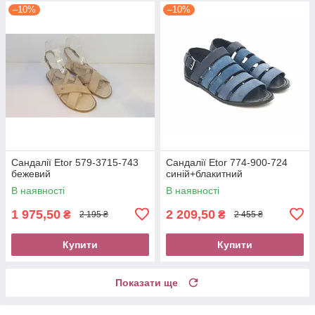
–10%
–10%
Сандалії Etor 579-3715-743
Сандалії Etor 774-900-724
бежевий
синій+блакитний
В наявності
В наявності
1 975,50
2 209,50
₴
₴
2 195 ₴
2 455 ₴
Купити
Купити
Показати ще