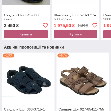
Сандалі Etor 649-900
Шльопанці Etor 573-3715-
Санд
синій
633 чорний
980
2 450
1 975,50
1 9
₴
₴
2 195 ₴
Купити
Купити
Акційні пропозиції та новинки
–10%
–10%
Сандали Etor 363-3715-1
Сандалі Etor 927-85411-755