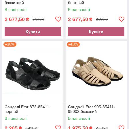
блакитний
бежевий
В наявності
В наявності
2 677,50
2 677,50
₴
₴
2 975 ₴
2 975 ₴
Купити
Купити
–10%
–10%
Сандалі Etor 873-85411
Сандалії Etor 905-85411-
чорний
98002 бежевий
В наявності
В наявності
2 205
1 975,50
₴
₴
2 450 ₴
2 195 ₴