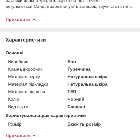
Застібки щільно кріплять взуття на нозі і легко
регулюються.Санділі забезпечують затишок, зручність і стиль.
Приховати
Характеристики
Основні
Виробник
Etor
Країна виробник
Туреччина
Матеріал верху
Натуральна шкіра
Матеріал підкладки
Натуральна шкіра
Матеріал підошви
ТЕП
Колір
Чорний
Вид взуття
Сандалі
Користувальницькі характеристики
Розмір
Вкажіть розмір
Приховати