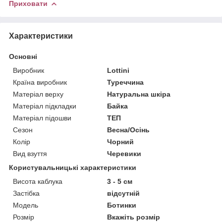
Приховати
Характеристики
Основні
Виробник
Lottini
Країна виробник
Туреччина
Матеріал верху
Натуральна шкіра
Матеріал підкладки
Байка
Матеріал підошви
ТЕП
Сезон
Весна/Осінь
Колір
Чорний
Вид взуття
Черевики
Користувальницькі характеристики
Висота каблука
3 - 5 см
Застібка
відсутній
Мoдель
Ботинки
Розмір
Вкажіть розмір