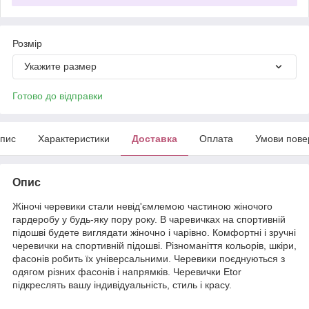
Розмір
Укажите размер
Готово до відправки
пис
Характеристики
Доставка
Оплата
Умови пове
Опис
Жіночі черевики стали невід'ємлемою частиною жіночого
гардеробу у будь-яку пору року. В чаревичках на спортивній
підошві будете виглядати жіночно і чарівно. Комфортні і зручні
черевички на спортивній підошві. Різноманіття кольорів, шкіри,
фасонів робить їх універсальними. Черевики поєднуються з
одягом різних фасонів і напрямків. Черевички Etor
підкреслять вашу індивідуальність, стиль і красу.