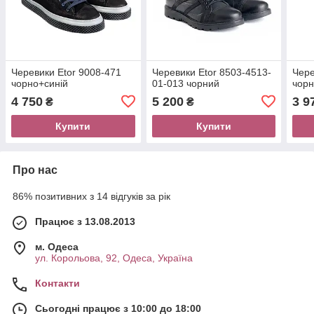
Черевики Etor 9008-471
Черевики Etor 8503-4513-
Чере
чорно+синій
01-013 чорний
чор
4 750
5 200
3 9
₴
₴
Купити
Купити
Про нас
86% позитивних з 14 відгуків за рік
Працює з 13.08.2013
м. Одеса
ул. Корольова, 92, Одеса, Україна
Контакти
Сьогодні працює з 10:00 до 18:00