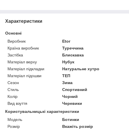
Характеристики
Основні
Виробник
Etor
Країна виробник
Туреччина
Застібка
Блискавка
Матеріал верху
Нубук
Матеріал підкладки
Натуральне хутро
Матеріал підошви
ТЕП
Сезон
Зима
Стиль
Спортивний
Колір
Чорний
Вид взуття
Черевики
Користувальницькі характеристики
Мoдель
Ботинки
Розмір
Вкажіть розмір