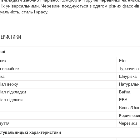
 виглядати жіночно і чарівно. Комфортні і зручні черевички на низки
 їх універсальними. Черевики поєднуються з одягом різних фасонів 
уальність, стиль і красу.
ТЕРИСТИКИ
вні
ник
Etor
а виробник
Туреччина
бка
Шнурівка
іал верху
Натуральн
іал підкладки
Байка
іал підошви
ЕВА
Весна/Осі
Коричневи
зуття
Черевики
стувальницькі характеристики