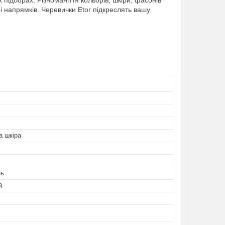
х підборах. Різноманіття кольорів, шкіри, фасонів
і напрямків. Черевички Etor підкреслять вашу
а шкіра
нь
й