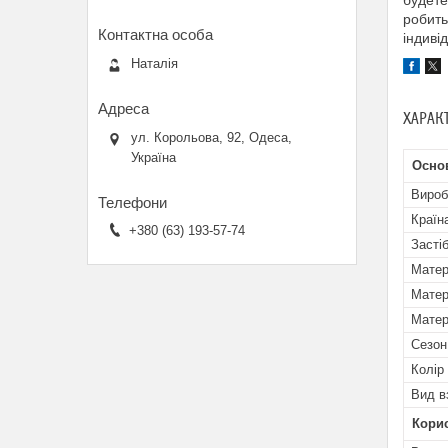
будете
робить
індивід
Наталія
ХАРАК
ул. Корольова, 92, Одеса,
Україна
Осно
Вироб
Країн
+380 (63) 193-57-74
Засті
Матер
Матер
Матер
Сезон
Колір
Вид в
Кори