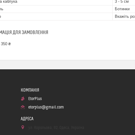
а каблука
3 - 5 см
ль
Ботинки
р
Вкажіть ро
МАЦІЯ ДЛЯ ЗАМОВЛЕННЯ
 350 ₴
EtorPlus
etorplus@gmail.com
ул. Корольова, 92, Одеса, Україна