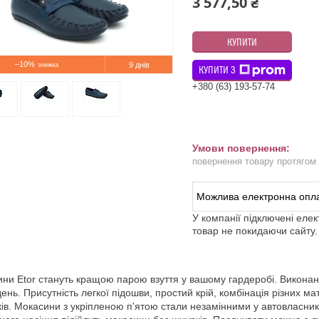
3 577,50 ₴
КУПИТИ
–10%
9 днів
КУПИТИ З
+380 (63) 193-57-74
повернення товару протягом
У компанії підключені еле
товар не покидаючи сайту.
ни Etor стануть кращою парою взуття у вашому гардеробі. Виконані у
день. Присутність легкої підошви, простий крій, комбінація різних 
ків. Мокасини з укріпленою п'ятою стали незамінними у автовласникі