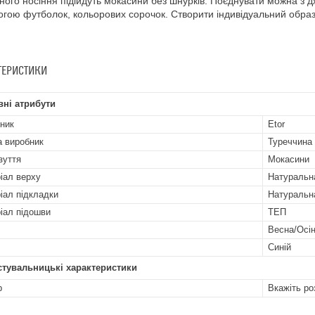
ого носіння підійдуть мокасини без шнурків. Поєднувати можна з 
гою футболок, кольорових сорочок. Створити індивідуальний образ
ТЕРИСТИКИ
ні атрибути
ник
Etor
а виробник
Туреччина
зуття
Мокасини
іал верху
Натуральн
іал підкладки
Натуральн
іал підошви
ТЕП
Весна/Осі
Синій
стувальницькі характеристики
р
Вкажіть ро