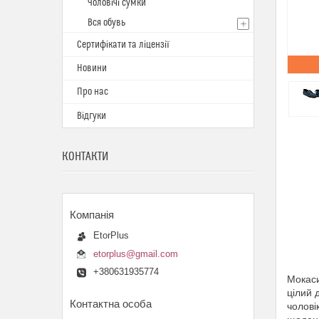
Чоловічі сумки
Вся обувь
Сертифікати та ліцензії
Новини
Про нас
Відгуки
КОНТАКТИ
EtorPlus
etorplus@gmail.com
+380631935774
Мокаси
цілий 
чолові