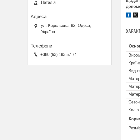
щоденн
Наталія
допомо
ул. Корольова, 92, Одеса,
ХАРАК
Україна
Основ
+380 (63) 193-57-74
Вироб
Країн
Вид в
Матер
Матер
Матер
Сезон
Колір
Кори
Розмі