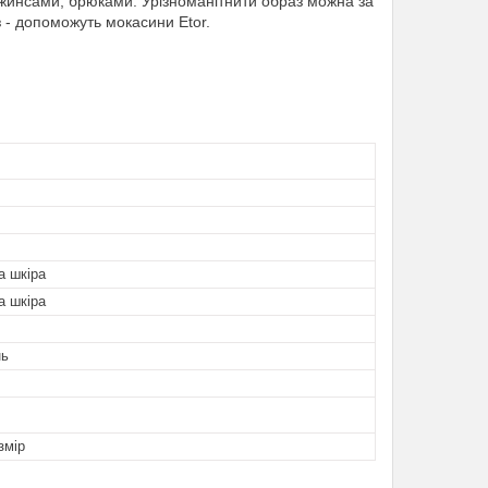
джинсами, брюками. Урізноманітнити образ можна за
 - допоможуть мокасини Etor.
а шкіра
а шкіра
нь
змір