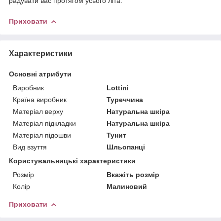
радувати вас протягом усього літа.
Приховати
Характеристики
Основні атрибути
Виробник
Lottini
Країна виробник
Туреччина
Матеріал верху
Натуральна шкіра
Матеріал підкладки
Натуральна шкіра
Матеріал підошви
Тунит
Вид взуття
Шльопанці
Користувальницькі характеристики
Розмір
Вкажіть розмір
Колір
Малиновий
Приховати