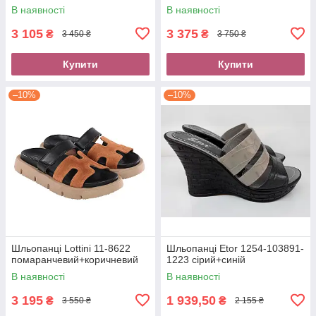
В наявності
В наявності
3 105
3 375
₴
₴
3 450 ₴
3 750 ₴
Купити
Купити
–10%
–10%
Шльопанці Lottini 11-8622
Шльопанці Etor 1254-103891-
помаранчевий+коричневий
1223 сірий+синій
В наявності
В наявності
3 195
1 939,50
₴
₴
3 550 ₴
2 155 ₴