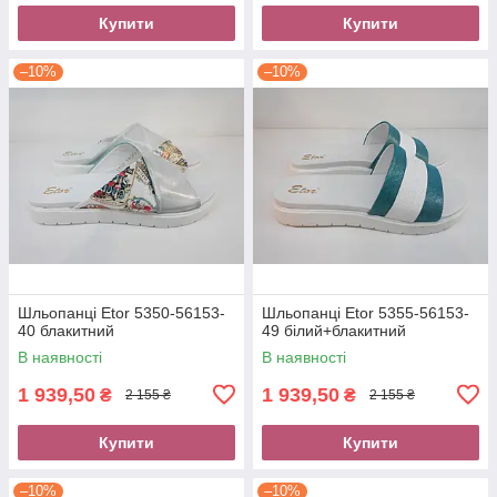
Купити
Купити
–10%
–10%
Шльопанці Etor 5350-56153-
Шльопанці Etor 5355-56153-
40 блакитний
49 білий+блакитний
В наявності
В наявності
1 939,50
1 939,50
₴
₴
2 155 ₴
2 155 ₴
Купити
Купити
–10%
–10%