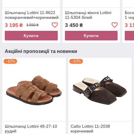
Шльопанці Lottini 11-8622
Шльопанці жiночi Lottini
Босо
помаранчевий+коричневий
11-5304 білий
1 чо
3 195
3 450
3 1
₴
₴
3 550 ₴
Купити
Купити
Акційні пропозиції та новинки
–10%
–10%
Шльопанці Lottini 48-27-10
Сабо Lottini 11-2038
рудий
коричневий