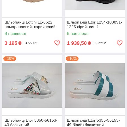
Шльопанці Lottini 11-8622
Шльопанці Etor 1254-103891-
помаранчевий+коричневий
1223 сірий+синій
В наявності
В наявності
3 195
1 939,50
₴
₴
3 550 ₴
2 155 ₴
–10%
–10%
Шльопанці Etor 5350-56153-
Шльопанці Etor 5355-56153-
40 блакитний
49 білий+блакитний