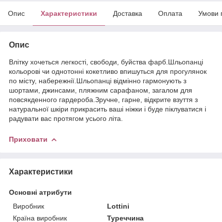
Опис
Характеристики
Доставка
Оплата
Умови 
Опис
Влітку хочеться легкості, свободи, буйства фарб.Шльопанці
кольорові чи однотонні кокетливо впишуться для прогулянок
по місту, набережнії.Шльопанці відмінно гармонують з
шортами, джинсами, пляжним сарафаном, загалом для
повсякденного гардероба.Зручне, гарне, відкрите взуття з
натуральної шкіри прикрасить ваші ніжки і буде піклуватися і
радувати вас протягом усього літа.
Приховати
Характеристики
Основні атрибути
Виробник
Lottini
Країна виробник
Туреччина