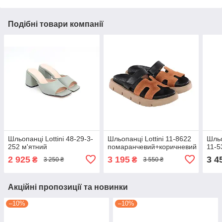
Подібні товари компанії
Шльопанці Lottini 48-29-3-
Шльопанці Lottini 11-8622
Шльо
252 м'ятний
помаранчевий+коричневий
11-5
2 925
3 195
3 4
₴
₴
3 250 ₴
3 550 ₴
Акційні пропозиції та новинки
–10%
–10%