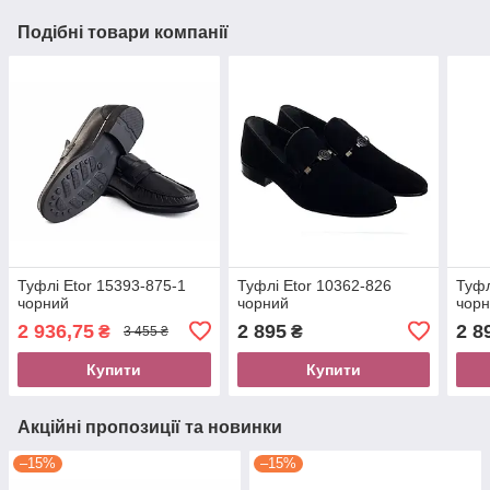
Подібні товари компанії
Туфлі Etor 15393-875-1
Туфлі Etor 10362-826
Туфл
чорний
чорний
чор
2 936,75
2 895
2 8
₴
₴
3 455 ₴
Купити
Купити
Акційні пропозиції та новинки
–15%
–15%