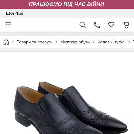
ПРАЦЮЄМО ПІД ЧАС ВІЙНИ
EtorPlus
Товари та послуги
Мужская обувь
Чоловічі туфлі