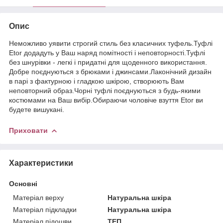
Опис
Неможливо уявити строгий стиль без класичних туфель.Туфлі
Etor додадуть у Ваш наряд помітності і неповторності.Туфлі
без шнурівки - легкі і придатні для щоденного використання.
Добре поєднуються з брюками і джинсами.Лаконічний дизайн
в парі з фактурною і гладкою шкірою, створюють Вам
неповторний образ.Чорні туфлі поєднуються з будь-якими
костюмами на Ваш вибір.Обираючи чоловіче взуття Etor ви
будете вишукані.
Приховати
Характеристики
Основні
Матеріал верху
Натуральна шкіра
Матеріал підкладки
Натуральна шкіра
Матеріал підошви
ТЕП