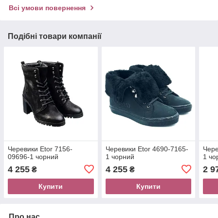
Всі умови повернення
Подібні товари компанії
Черевики Etor 7156-
Черевики Etor 4690-7165-
Чере
09696-1 чорний
1 чорний
1 чо
4 255
4 255
2 9
₴
₴
Купити
Купити
Про нас