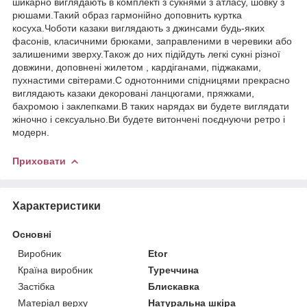
шикарно виглядають в комплекті з сукнями з атласу, шовку з
рюшами.Такий образ гармонійно доповнить куртка
косуха.Чоботи казаки виглядають з джинсами будь-яких
фасонів, класичними брюками, заправленими в черевики або
залишеними зверху.Також до них підійдуть легкі сукні різної
довжини, доповнені жилетом , кардіганами, піджаками,
пухнастими світерами.С однотонними спідницями прекрасно
виглядають казаки декоровані ланцюгами, пряжками,
бахромою і заклепками.В таких нарядах ви будете виглядати
жіночно і сексуально.Ви будете витончені поєднуючи ретро і
модерн.
Приховати
Характеристики
Основні
Виробник
Etor
Країна виробник
Туреччина
Застібка
Блискавка
Матеріал верху
Натуральна шкіра