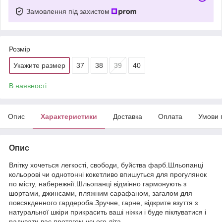
Замовлення під захистом
Розмір
Укажите размер
37
38
39
40
В наявності
Опис
Характеристики
Доставка
Оплата
Умови 
Опис
Влітку хочеться легкості, свободи, буйства фарб.Шльопанці
кольорові чи однотонні кокетливо впишуться для прогулянок
по місту, набережнії.Шльопанці відмінно гармонують з
шортами, джинсами, пляжним сарафаном, загалом для
повсякденного гардероба.Зручне, гарне, відкрите взуття з
натуральної шкіри прикрасить ваші ніжки і буде піклуватися і
радувати вас протягом усього літа.