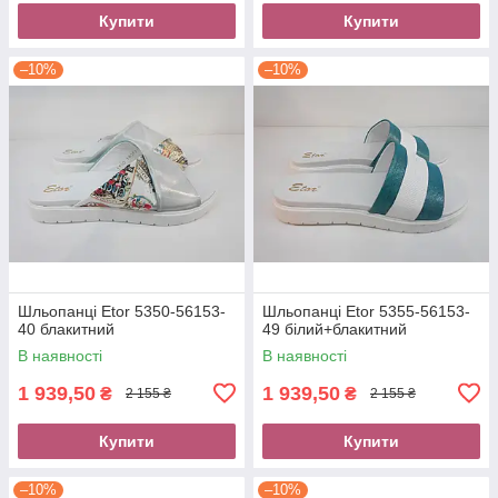
Купити
Купити
–10%
–10%
Шльопанці Etor 5350-56153-
Шльопанці Etor 5355-56153-
40 блакитний
49 білий+блакитний
В наявності
В наявності
1 939,50
1 939,50
₴
₴
2 155 ₴
2 155 ₴
Купити
Купити
–10%
–10%