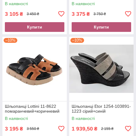
В наявності
В наявності
3 105
3 375
₴
₴
3 450 ₴
3 750 ₴
Купити
Купити
–10%
–10%
Шльопанці Lottini 11-8622
Шльопанці Etor 1254-103891-
помаранчевий+коричневий
1223 сірий+синій
В наявності
В наявності
3 195
1 939,50
₴
₴
3 550 ₴
2 155 ₴