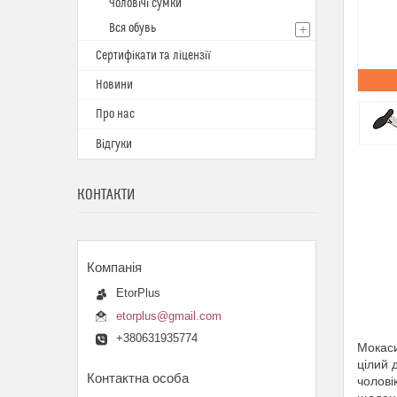
Чоловічі сумки
Вся обувь
Сертифікати та ліцензії
Новини
Про нас
Відгуки
КОНТАКТИ
EtorPlus
etorplus@gmail.com
+380631935774
Мокаси
цілий 
чолові