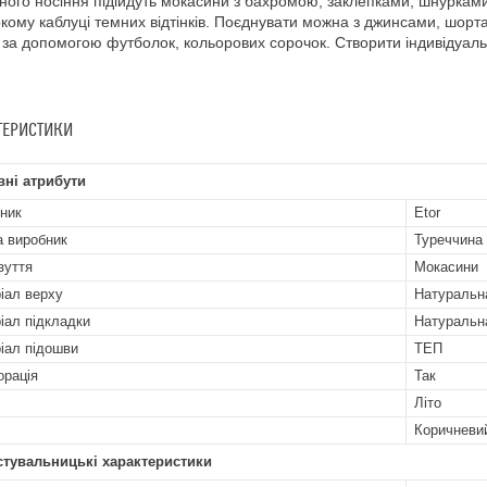
ого носіння підійдуть мокасини з бахромою, заклепками, шнурками.
кому каблуці темних відтінків. Поєднувати можна з джинсами, шорт
за допомогою футболок, кольорових сорочок. Створити індивідуаль
ТЕРИСТИКИ
ні атрибути
ник
Etor
а виробник
Туреччина
зуття
Мокасини
іал верху
Натуральн
іал підкладки
Натуральн
іал підошви
ТЕП
рація
Так
Літо
Коричневи
стувальницькі характеристики