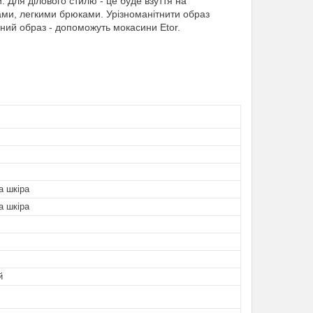
 Для ділового стилю - це буде взуття на
ами, легкими брюками. Урізноманітнити образ
ний образ - допоможуть мокасини Etor.
а шкіра
а шкіра
й