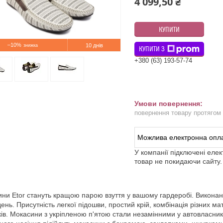
4 099,50 ₴
КУПИТИ
–10%
10 днів
КУПИТИ З
+380 (63) 193-57-74
повернення товару протягом
У компанії підключені еле
товар не покидаючи сайту.
ни Etor стануть кращою парою взуття у вашому гардеробі. Виконані у
день. Присутність легкої підошви, простий крій, комбінація різних 
ків. Мокасини з укріпленою п'ятою стали незамінними у автовласникі