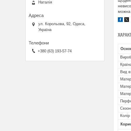
щоденн
Наталія
невисо
можна 
ул. Корольова, 92, Одеса,
Україна
ХАРАК
Основ
+380 (63) 193-57-74
Вироб
Країн
Вид в
Матер
Матер
Матер
Перфо
Сезон
Колір
Кори