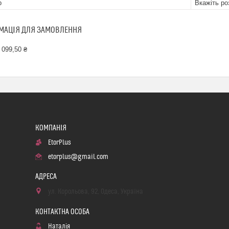
р
Вкажіть ро
МАЦІЯ ДЛЯ ЗАМОВЛЕННЯ
 099,50 ₴
EtorPlus
etorplus@gmail.com
ул. Корольова, 92, Одеса, Україна
Наталія