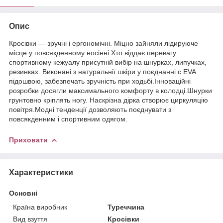
Опис
Кросівки — зручні і ергономічні. Міцно зайняли лідируюче
місце у повсякденному носінні.Хто віддає перевагу
спортивному кежуалу присутній вибір на шнурках, липучках,
резинках. Виконані з натуральнії шкіри у поєднанні с EVA
підошвою, забезпечать зручність при ходьбі.Інноваційні
розробки досягли максимального комфорту в колодці.Шнурки
грунтовно кріплять ногу. Наскрізна дірка створює циркуляцію
повітря.Модні тенденції дозволяють поєднувати з
повсякденним і спортивним одягом.
Приховати
Характеристики
Основні
Країна виробник
Туреччина
Вид взуття
Кросівки