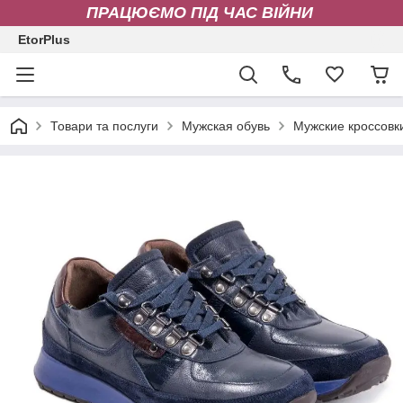
ПРАЦЮЄМО ПІД ЧАС ВІЙНИ
EtorPlus
Товари та послуги
Мужская обувь
Мужские кроссовк