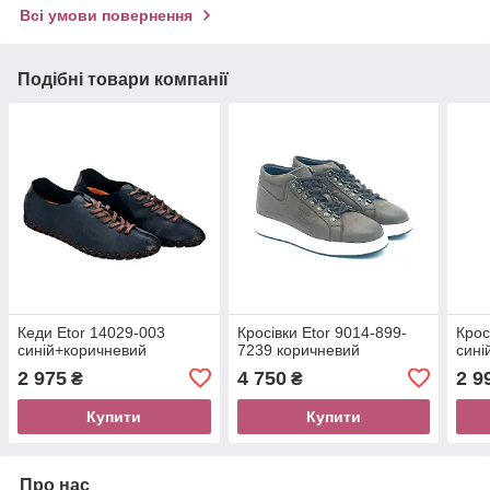
Всі умови повернення
Подібні товари компанії
Кеди Etor 14029-003
Кросівки Etor 9014-899-
Крос
синій+коричневий
7239 коричневий
сині
2 975
4 750
2 9
₴
₴
Купити
Купити
Про нас