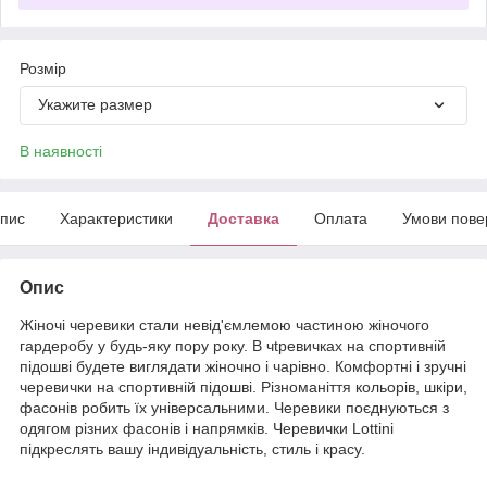
Розмір
Укажите размер
В наявності
пис
Характеристики
Доставка
Оплата
Умови пове
Опис
Жіночі черевики стали невід'ємлемою частиною жіночого
гардеробу у будь-яку пору року. В чtревичках на спортивній
підошві будете виглядати жіночно і чарівно. Комфортні і зручні
черевички на спортивній підошві. Різноманіття кольорів, шкіри,
фасонів робить їх універсальними. Черевики поєднуються з
одягом різних фасонів і напрямків. Черевички Lottini
підкреслять вашу індивідуальність, стиль і красу.