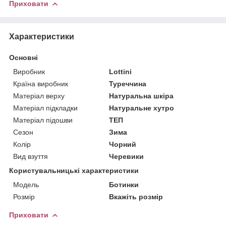
Приховати
Характеристики
Основні
Виробник
Lottini
Країна виробник
Туреччина
Матеріал верху
Натуральна шкіра
Матеріал підкладки
Натуральне хутро
Матеріал підошви
ТЕП
Сезон
Зима
Колір
Чорний
Вид взуття
Черевики
Користувальницькі характеристики
Мoдель
Ботинки
Розмір
Вкажіть розмір
Приховати