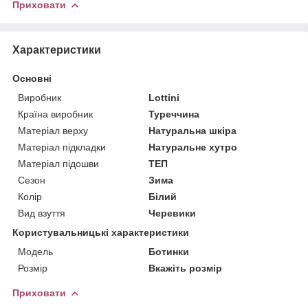
Приховати
Характеристики
Основні
Виробник
Lottini
Країна виробник
Туреччина
Матеріал верху
Натуральна шкіра
Матеріал підкладки
Натуральне хутро
Матеріал підошви
ТЕП
Сезон
Зима
Колір
Білий
Вид взуття
Черевики
Користувальницькі характеристики
Мoдель
Ботинки
Розмір
Вкажіть розмір
Приховати