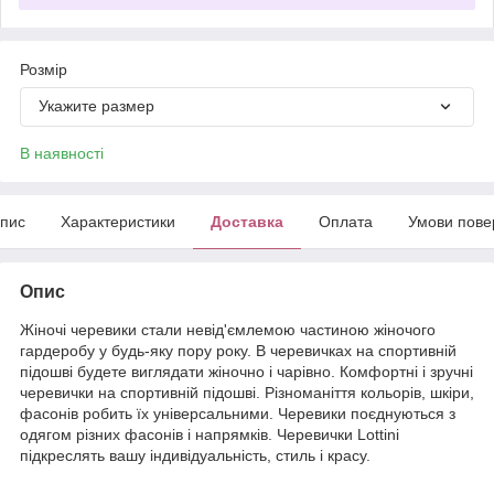
Розмір
Укажите размер
В наявності
пис
Характеристики
Доставка
Оплата
Умови пове
Опис
Жіночі черевики стали невід'ємлемою частиною жіночого
гардеробу у будь-яку пору року. В черевичках на спортивній
підошві будете виглядати жіночно і чарівно. Комфортні і зручні
черевички на спортивній підошві. Різноманіття кольорів, шкіри,
фасонів робить їх універсальними. Черевики поєднуються з
одягом різних фасонів і напрямків. Черевички Lottini
підкреслять вашу індивідуальність, стиль і красу.