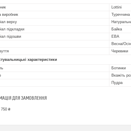
ник
Lottini
а виробник
Туреччина
іал верху
Натуральн
іал підкладки
Байка
іал підошви
ЕВА
Весна/Осі
зуття
Черевики
стувальницькі характеристики
ль
Ботинки
р
Вкажіть ро
Пудра
МАЦІЯ ДЛЯ ЗАМОВЛЕННЯ
 750 ₴