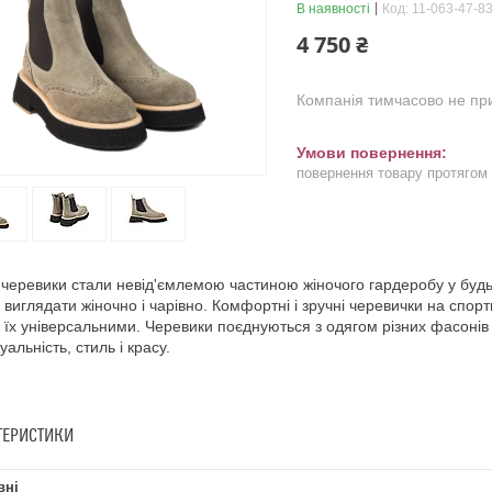
В наявності
Код:
11-063-47-8
4 750 ₴
Компанія тимчасово не п
повернення товару протягом
 черевики стали невід'ємлемою частиною жіночого гардеробу у будь-
 виглядати жіночно і чарівно. Комфортні і зручні черевички на спорти
 їх універсальними. Черевики поєднуються з одягом різних фасонів і
уальність, стиль і красу.
ТЕРИСТИКИ
вні