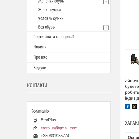
Женская обувь
Жіночі сумки
Чоловічі сумки
Вся обувь
Сертифікати та ліцензії
Новини
Про нас
Відгуки
Жіночі
КОНТАКТИ
будете
робить
індивід
EtorPlus
ХАРАК
etorplus@gmail.com
+380631935774
Осно