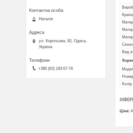
Вироб
Країн
Наталія
Матер
Матер
Матер
ул. Корольова, 92, Одеса,
Сезон
Україна
Вид в
Кори
+380 (63) 193-57-74
Мoде
Розмі
Колір
ІНФОР
Ціна:
4