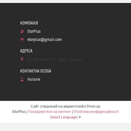
EtorPlus
etorplus@gmail.com
ул. Корольова, 92, Одеса, Україна
Наталія
Сайт створений на маркетплейсі
Prom.ua
EtorPlus |
Поскаржитися на контент
|
Політика конфіденційності
Select Language
▼