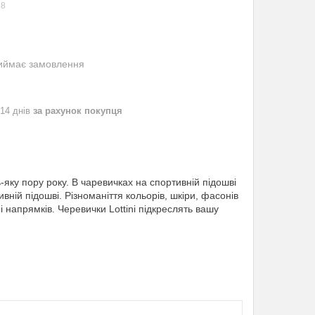
38
риймає замовлення
 14 днів
за рахунок покупця
яку пору року. В чаревичках на спортивній підошві
вній підошві. Різноманіття кольорів, шкіри, фасонів
 напрямків. Черевички Lottini підкреслять вашу