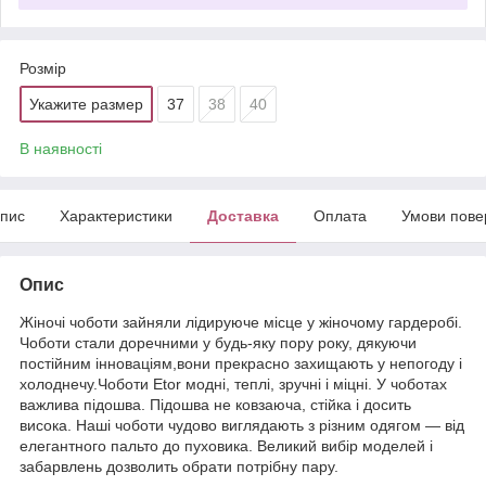
Розмір
Укажите размер
37
38
40
В наявності
пис
Характеристики
Доставка
Оплата
Умови пове
Опис
Жіночі чоботи зайняли лідируюче місце у жіночому гардеробі.
Чоботи стали доречними у будь-яку пору року, дякуючи
постійним інноваціям,вони прекрасно захищають у непогоду і
холоднечу.Чоботи Etor модні, теплі, зручні і міцні. У чоботах
важлива підошва. Підошва не ковзаюча, стійка і досить
висока. Наші чоботи чудово виглядають з різним одягом — від
елегантного пальто до пуховика. Великий вибір моделей і
забарвлень дозволить обрати потрібну пару.