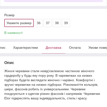
Розмір
Укажите размер
36
37
38
39
В наявності
пис
Характеристики
Доставка
Оплата
Умови пове
Опис
Жіночі черевики стали невід'ємлемою частиною жіночого
гардеробу у будь-яку пору року. В чаревичках на низких
підборах будете виглядати жіночно і чарівно. Комфортні і
зручні черевички на низких підборах. Різноманіття кольорів,
шкіри, фасонів робить їх універсальними. Черевики
поєднуються з одягом різних фасонів і напрямків. Черевички
Etor підкреслять вашу індивідуальність, стиль і красу.