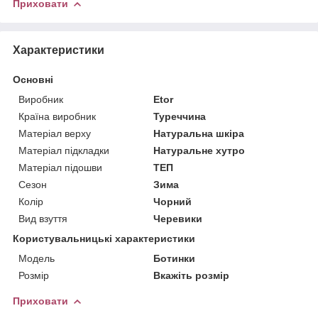
Приховати
Характеристики
Основні
Виробник
Etor
Країна виробник
Туреччина
Матеріал верху
Натуральна шкіра
Матеріал підкладки
Натуральне хутро
Матеріал підошви
ТЕП
Сезон
Зима
Колір
Чорний
Вид взуття
Черевики
Користувальницькі характеристики
Мoдель
Ботинки
Розмір
Вкажіть розмір
Приховати