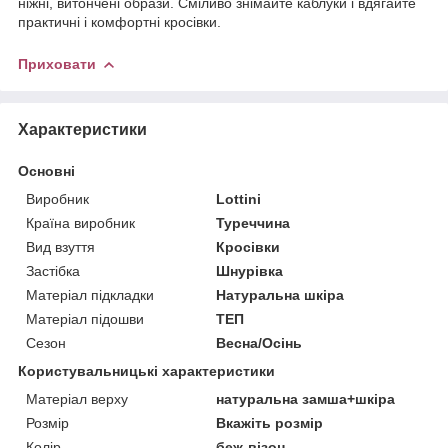
ніжні, витончені образи. Сміливо знімайте каблуки і вдягайте
практичні і комфортні кросівки.
Приховати
Характеристики
Основні
Виробник
Lottini
Країна виробник
Туреччина
Вид взуття
Кросівки
Застібка
Шнурівка
Матеріал підкладки
Натуральна шкіра
Матеріал підошви
ТЕП
Сезон
Весна/Осінь
Користувальницькі характеристики
Матеріал верху
натуральна замша+шкіра
Розмір
Вкажіть розмір
Колір
беж-візон