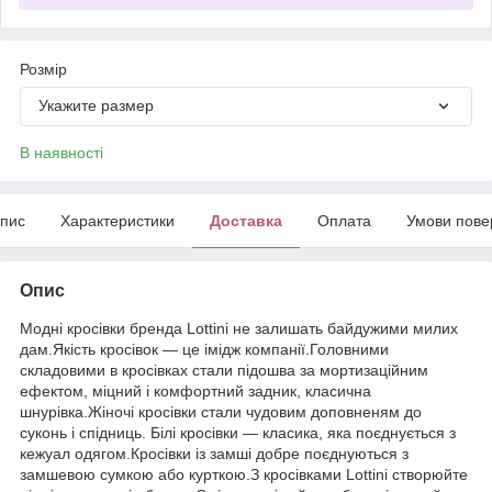
Розмір
Укажите размер
В наявності
пис
Характеристики
Доставка
Оплата
Умови пове
Опис
Модні кросівки бренда Lottini не залишать байдужими милих
дам.Якість кросівок — це імідж компанії.Головними
складовими в кросівках стали підошва за мортизаційним
ефектом, міцний і комфортний задник, класична
шнурівка.Жіночі кросівки стали чудовим доповненям до
суконь і спідниць. Білі кросівки — класика, яка поєднується з
кежуал одягом.Кросівки із замші добре поєднуються з
замшевою сумкою або курткою.З кросівками Lottini створюйте