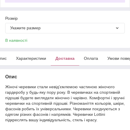
Розмір
Укажите размер
В наявності
пис
Характеристики
Доставка
Оплата
Умови пове
Опис
Жіночі черевики стали невід'ємлемою частиною жіночого
гардеробу у будь-яку пору року. В черевичках на спортивній
підошві будете виглядати жіночно і чарівно. Комфортні і зручні
черевички на спортивній підошві. Різноманіття кольорів, шкіри,
фасонів робить їх універсальними. Черевики поєднуються з
одягом різних фасонів і напрямків. Черевички Lottini
підкреслять вашу індивідуальність, стиль і красу.