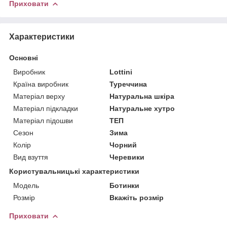
Приховати
Характеристики
Основні
Виробник
Lottini
Країна виробник
Туреччина
Матеріал верху
Натуральна шкіра
Матеріал підкладки
Натуральне хутро
Матеріал підошви
ТЕП
Сезон
Зима
Колір
Чорний
Вид взуття
Черевики
Користувальницькі характеристики
Мoдель
Ботинки
Розмір
Вкажіть розмір
Приховати