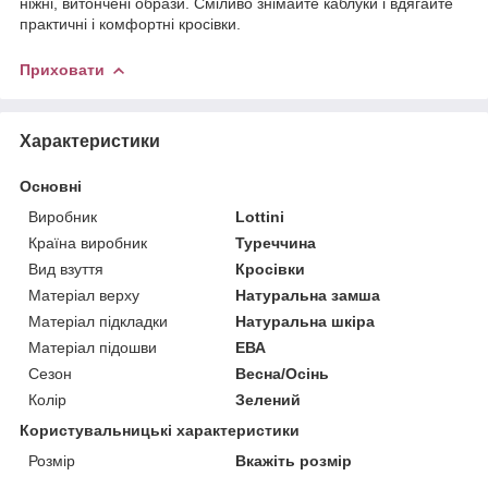
ніжні, витончені образи. Сміливо знімайте каблуки і вдягайте
практичні і комфортні кросівки.
Приховати
Характеристики
Основні
Виробник
Lottini
Країна виробник
Туреччина
Вид взуття
Кросівки
Матеріал верху
Натуральна замша
Матеріал підкладки
Натуральна шкіра
Матеріал підошви
ЕВА
Сезон
Весна/Осінь
Колір
Зелений
Користувальницькі характеристики
Розмір
Вкажіть розмір