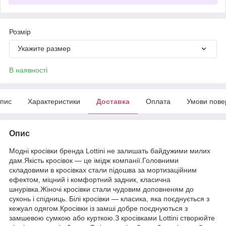
Розмір
Укажите размер
В наявності
пис
Характеристики
Доставка
Оплата
Умови пове
Опис
Модні кросівки бренда Lottini не залишать байдужими милих
дам.Якість кросівок — це імідж компанії.Головними
складовими в кросівках стали підошва за мортизаційним
ефектом, міцний і комфортний задник, класична
шнурівка.Жіночі кросівки стали чудовим доповненям до
суконь і спідниць. Білі кросівки — класика, яка поєднується з
кежуал одягом.Кросівки із замші добре поєднуються з
замшевою сумкою або курткою.З кросівками Lottini створюйте