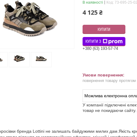
В наявності
Код:
73-695-25-0
4 125 ₴
КУПИТИ
КУПИТИ З
+380 (63) 193-57-74
повернення товару протягом
У компанії підключені еле
товар не покидаючи сайту.
кросівки бренда Lottini не залишать байдужими милих дам.Якість кр