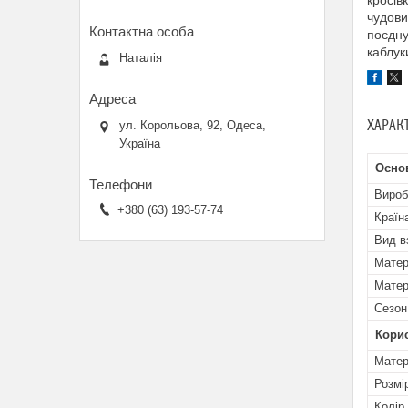
кросів
чудови
поєдну
каблук
Наталія
ХАРАК
ул. Корольова, 92, Одеса,
Україна
Осно
Вироб
+380 (63) 193-57-74
Країн
Вид в
Матер
Матер
Сезон
Кори
Матер
Розмі
Колір