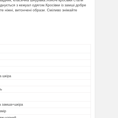
адник, класична шнурівка.Жіночі кросівки стали
єднується з кежуал одягом.Кросівки із замші добре
е ніжні, витончені образи. Сміливо знімайте
а шкіра
нь
а замша+шкіра
змір
беж-чорний