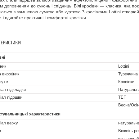
ках стали підошва за мортизаційним ефектом, міцний і комфортний з
м доповненям до суконь і спідниць. Білі кросівки — класика, яка по
ються з замшевою сумкою або курткою.З кросівками Lottini створюйт
и і вдягайте практичні і комфортні кросівки.
ТЕРИСТИКИ
вні
ник
Lottini
а виробник
Туреччина
зуття
Кросівки
іал підкладки
Натуральн
іал підошви
ТЕП
Весна/Осі
стувальницькі характеристики
іал верху
натуральн
р
Вкажіть ро
капучино-