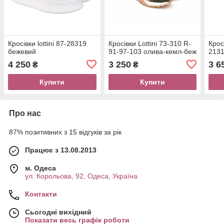
Кросівки lottini 87-28319
Кросівки Lottini 73-310 R-
Крос
бежевий
91-97-103 олива-кемл-беж
2131
4 250
3 250
3 6
₴
₴
Купити
Купити
Про нас
87% позитивних з 15 відгуків за рік
Працює з 13.08.2013
м. Одеса
ул. Корольова, 92, Одеса, Україна
Контакти
Сьогодні вихідний
Показати весь графік роботи