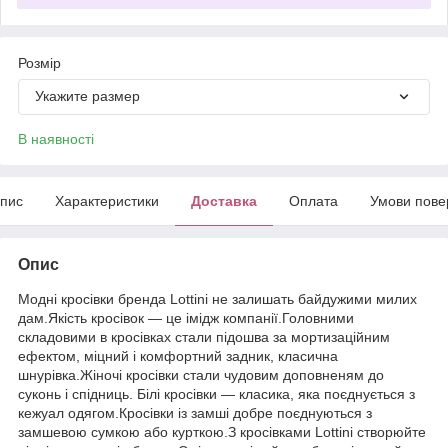
Розмір
Укажите размер
В наявності
пис
Характеристики
Доставка
Оплата
Умови пове
Опис
Модні кросівки бренда Lottini не залишать байдужими милих
дам.Якість кросівок — це імідж компанії.Головними
складовими в кросівках стали підошва за мортизаційним
ефектом, міцний і комфортний задник, класична
шнурівка.Жіночі кросівки стали чудовим доповненям до
суконь і спідниць. Білі кросівки — класика, яка поєднується з
кежуал одягом.Кросівки із замші добре поєднуються з
замшевою сумкою або курткою.З кросівками Lottini створюйте