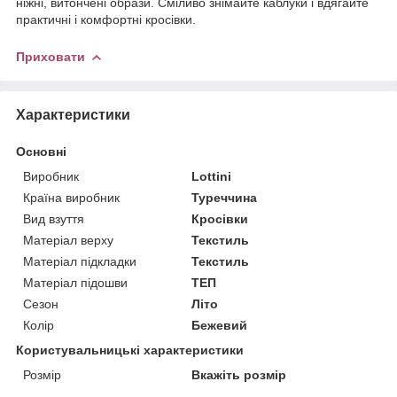
ніжні, витончені образи. Сміливо знімайте каблуки і вдягайте
практичні і комфортні кросівки.
Приховати
Характеристики
Основні
Виробник
Lottini
Країна виробник
Туреччина
Вид взуття
Кросівки
Матеріал верху
Текстиль
Матеріал підкладки
Текстиль
Матеріал підошви
ТЕП
Сезон
Літо
Колір
Бежевий
Користувальницькі характеристики
Розмір
Вкажіть розмір