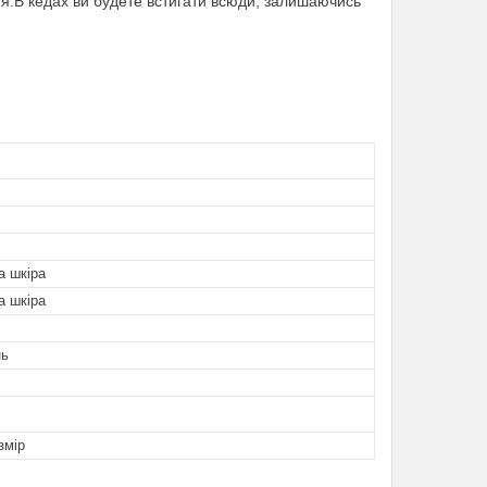
ання.В кедах ви будете встигати всюди, залишаючись
а шкіра
а шкіра
нь
змір