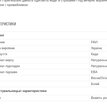
і і оригінальні дівчата одягають кеди зі стразами і під вечірнє вбр
ою і привабливою.
ТЕРИСТИКИ
вні
ник
FAVI
а виробник
Україна
зуття
Кеди
іал верху
Натуральн
іал підкладки
Натуральн
іал підошви
ЕВА
Весна/Осі
Білий
стувальницькі характеристики
р
Вкажіть ро