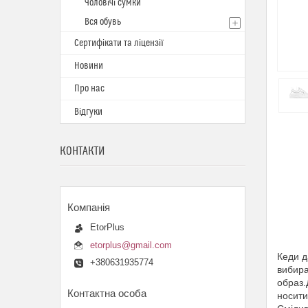
Чоловічі сумки
Вся обувь
Сертифікати та ліцензії
Новини
Про нас
Відгуки
КОНТАКТИ
EtorPlus
etorplus@gmail.com
Кеди д
+380631935774
вибира
образ.
носити