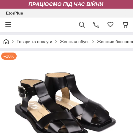
ПРАЦЮЄМО ПІД ЧАС ВІЙНИ
EtorPlus
Товари та послуги
Женская обувь
Женские босонож
–10%