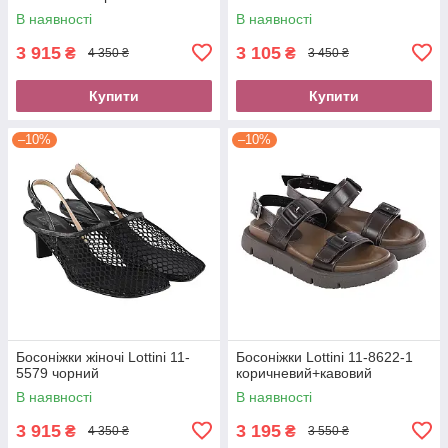
В наявності
В наявності
3 915
3 105
₴
₴
4 350 ₴
3 450 ₴
Купити
Купити
–10%
–10%
Босоніжки жіночі Lottini 11-
Босоніжки Lottini 11-8622-1
5579 чорний
коричневий+кавовий
В наявності
В наявності
3 915
3 195
₴
₴
4 350 ₴
3 550 ₴