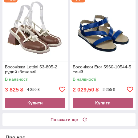
Босоніжки Lottini 53-805-2
Босоніжки Etor 5960-10544-5
рудий+бежевий
синій
В наявності
В наявності
3 825
2 029,50
₴
₴
4 250 ₴
2 255 ₴
Купити
Купити
Показати ще
Про нас