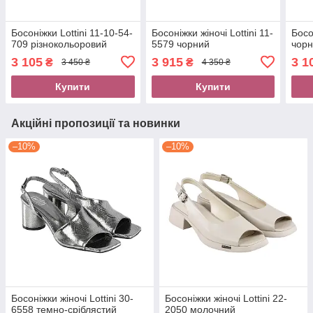
Босоніжки Lottini 11-10-54-
Босоніжки жіночі Lottini 11-
Босо
709 різнокольоровий
5579 чорний
чор
3 105
3 915
3 1
₴
₴
3 450 ₴
4 350 ₴
Купити
Купити
Акційні пропозиції та новинки
–10%
–10%
Босоніжки жіночі Lottini 30-
Босоніжки жіночі Lottini 22-
6558 темно-сріблястий
2050 молочний