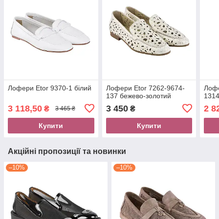
Лофери Etor 9370-1 білий
Лофери Etor 7262-9674-
Лофе
137 бежево-золотий
1314
3 118,50
3 450
2 8
₴
₴
3 465 ₴
Купити
Купити
Акційні пропозиції та новинки
–10%
–10%