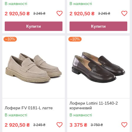
В наявності
В наявності
2 920,50
2 920,50
₴
₴
3 245 ₴
3 245 ₴
Купити
Купити
–10%
–10%
Лофери Lottini 11-1540-2
Лофери FV 0181-L латте
коричневий
В наявності
В наявності
2 920,50
3 375
₴
₴
3 245 ₴
3 750 ₴