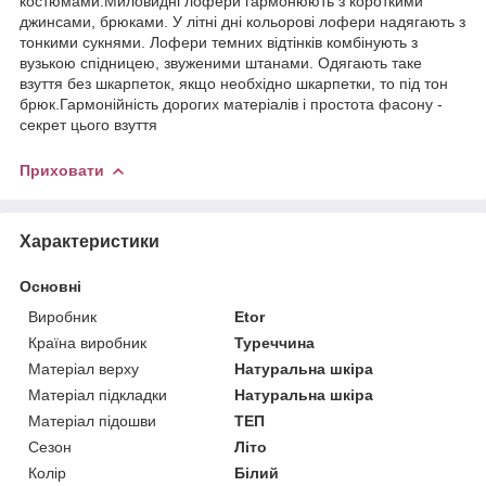
костюмами.Миловидні лофери гармонюють з короткими
джинсами, брюками. У літні дні кольорові лофери надягають з
тонкими сукнями. Лофери темних відтінків комбінують з
вузькою спідницею, звуженими штанами. Одягають таке
взуття без шкарпеток, якщо необхідно шкарпетки, то під тон
брюк.Гармонійність дорогих матеріалів і простота фасону -
секрет цього взуття
Приховати
Характеристики
Основні
Виробник
Etor
Країна виробник
Туреччина
Матеріал верху
Натуральна шкіра
Матеріал підкладки
Натуральна шкіра
Матеріал підошви
ТЕП
Сезон
Літо
Колір
Білий