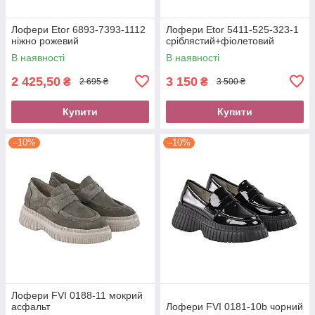
Лофери Etor 6893-7393-1112
Лофери Etor 5411-525-323-1
ніжно рожевий
сріблястий+фіолетовий
В наявності
В наявності
2 425,50
3 150
₴
₴
2 695 ₴
3 500 ₴
Купити
Купити
–10%
–10%
Лофери FVI 0188-11 мокрий
асфальт
Лофери FVI 0181-10b чорний