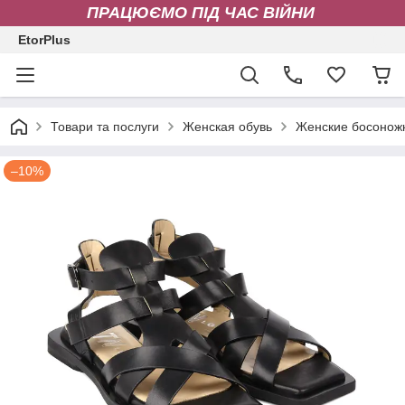
ПРАЦЮЄМО ПІД ЧАС ВІЙНИ
EtorPlus
Товари та послуги
Женская обувь
Женские босонож
–10%