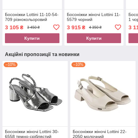
Босоніжки Lottini 11-10-54-
Босоніжки жіночі Lottini 11-
Босо
709 різнокольоровий
5579 чорний
1 чо
3 105
3 915
3 1
₴
₴
3 450 ₴
4 350 ₴
Купити
Купити
Акційні пропозиції та новинки
–10%
–10%
Босоніжки жіночі Lottini 30-
Босоніжки жіночі Lottini 22-
6558 темно-сріблястий
2050 молочний