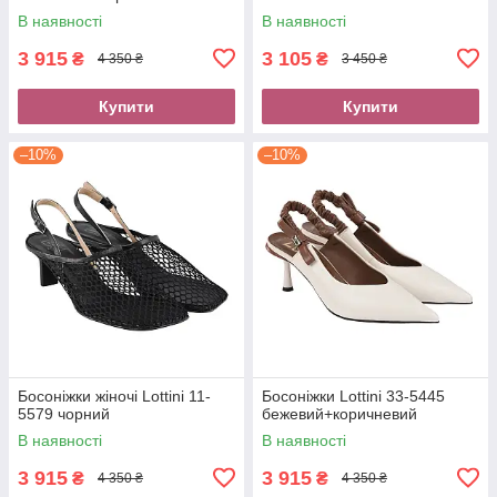
В наявності
В наявності
3 915
3 105
₴
₴
4 350 ₴
3 450 ₴
Купити
Купити
–10%
–10%
Босоніжки жіночі Lottini 11-
Босоніжки Lottini 33-5445
5579 чорний
бежевий+коричневий
В наявності
В наявності
3 915
3 915
₴
₴
4 350 ₴
4 350 ₴