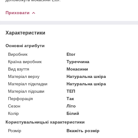
Приховати
Характеристики
Основні атрибути
Виробник
Etor
Країна виробник
Туреччина
Вид взуття
Мокасини
Матеріал верху
Натуральна шкіра
Матеріал підкладки
Натуральна шкіра
Матеріал підошви
ТЕП
Перфорація
Так
Сезон
Літо
Колір
Білий
Користувальницькі характеристики
Розмір
Вкажіть розмір