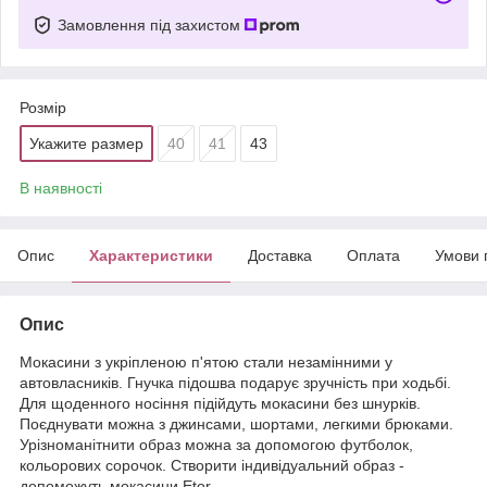
Замовлення під захистом
Розмір
Укажите размер
40
41
43
В наявності
Опис
Характеристики
Доставка
Оплата
Умови 
Опис
Мокасини з укріпленою п'ятою стали незамінними у
автовласників. Гнучка підошва подарує зручність при ходьбі.
Для щоденного носіння підійдуть мокасини без шнурків.
Поєднувати можна з джинсами, шортами, легкими брюками.
Урізноманітнити образ можна за допомогою футболок,
кольорових сорочок. Створити індивідуальний образ -
допоможуть мокасини Etor.