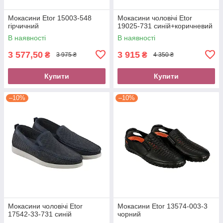
Мокасини Etor 15003-548
Мокасини чоловічі Etor
гірчичний
19025-731 синій+коричневий
В наявності
В наявності
3 577,50
3 915
₴
₴
3 975 ₴
4 350 ₴
Купити
Купити
–10%
–10%
Мокасини чоловічі Etor
Мокасини Etor 13574-003-3
17542-33-731 синій
чорний