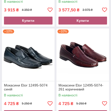
В наявності
В наявності
3 915
3 577,50
₴
₴
4 350 ₴
3 975 ₴
Купити
Купити
–10%
–10%
Мокасини Etor 12495-5074
Мокасини Etor 12495-5074-
синій
261 коричневий
В наявності
В наявності
4 725
4 725
₴
₴
5 250 ₴
5 250 ₴