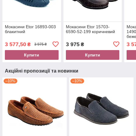
Мокасини Etor 16893-003
Мокасини Etor 15703-
Мока
блакитний
6590-52-199 коричневий
149
беж
3 577,50
3 975
3 5
₴
₴
3 975 ₴
Купити
Купити
Акційні пропозиції та новинки
–10%
–10%