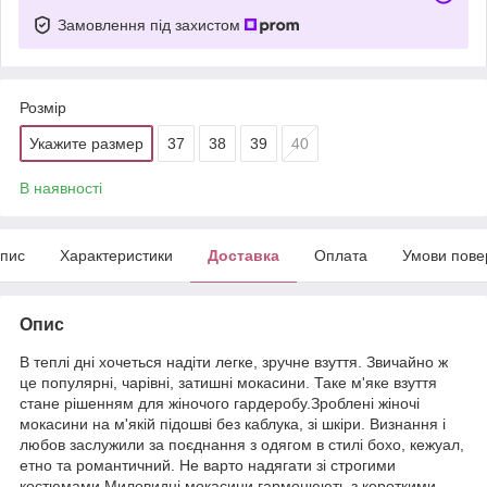
Замовлення під захистом
Розмір
Укажите размер
37
38
39
40
В наявності
пис
Характеристики
Доставка
Оплата
Умови пове
Опис
В теплі дні хочеться надіти легке, зручне взуття. Звичайно ж
це популярні, чарівні, затишні мокасини. Таке м'яке взуття
стане рішенням для жіночого гардеробу.Зроблені жіночі
мокасини на м'якій підошві без каблука, зі шкіри. Визнання і
любов заслужили за поєднання з одягом в стилі бохо, кежуал,
етно та романтичний. Не варто надягати зі строгими
костюмами.Миловидні мокасини гармонюють з короткими