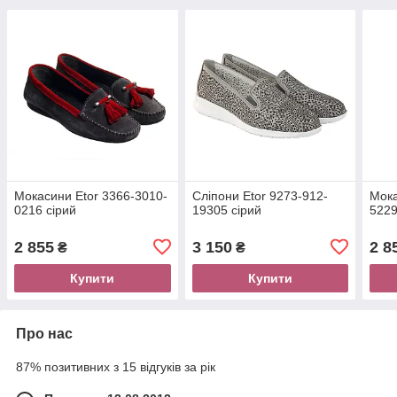
Мокасини Etor 3366-3010-
Сліпони Etor 9273-912-
Мока
0216 сірий
19305 сірий
5229
2 855
3 150
2 8
₴
₴
Купити
Купити
Про нас
87% позитивних з 15 відгуків за рік