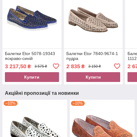
Балетки Etor 5078-19343
Балетки Etor 7840-9674-1
Бале
яскраво-синій
пудра
1112
3 217,50
2 835
2 6
₴
₴
3 575 ₴
3 150 ₴
Купити
Купити
Акційні пропозиції та новинки
–10%
–10%