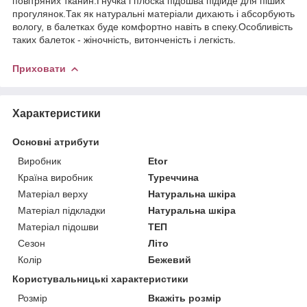
повітряних тканин.Гнучка і плоска підошва підійде для піших
прогулянок.Так як натуральні матеріали дихають і абсорбують
вологу, в балетках буде комфортно навіть в спеку.Особливість
таких балеток - жіночність, витонченість і легкість.
Приховати
Характеристики
Основні атрибути
Виробник
Etor
Країна виробник
Туреччина
Матеріал верху
Натуральна шкіра
Матеріал підкладки
Натуральна шкіра
Матеріал підошви
ТЕП
Сезон
Літо
Колір
Бежевий
Користувальницькі характеристики
Розмір
Вкажіть розмір