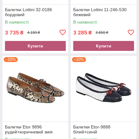
Балетки Lottini 32-0186
Балетки Lottini 11-246-530
бордовий
бежевий
В наявності
В наявності
3 735
3 285
₴
₴
4 150 ₴
3 650 ₴
Купити
Купити
–10%
–10%
Балетки Etor 9896
Балетки Etor-9888
рудий+коричневий змія
білий+синій