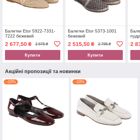
Балетки Etor 5922-7331-
Балетки Etor 5373-1001
Бале
7222 бежевий
бежевий
пуд
2 677,50
2 515,50
2 8
₴
₴
2 975 ₴
2 795 ₴
Купити
Купити
Акційні пропозиції та новинки
–10%
–10%