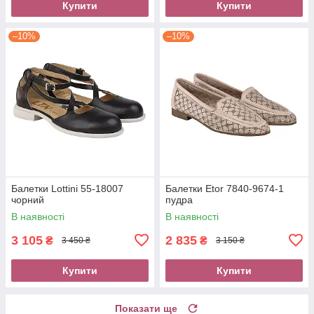
Купити
Купити
–10%
–10%
Балетки Lottini 55-18007
Балетки Etor 7840-9674-1
чорний
пудра
В наявності
В наявності
3 105
2 835
₴
₴
3 450 ₴
3 150 ₴
Купити
Купити
Показати ще