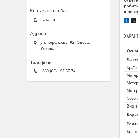
будете
робить
індивід
Наталія
ХАРАК
ул. Корольова, 92, Одеса,
Україна
Осно
Вироб
Країн
+380 (63) 193-57-74
Матер
Матер
Матер
Сезон
Вид в
Кори
Розмі
Колір