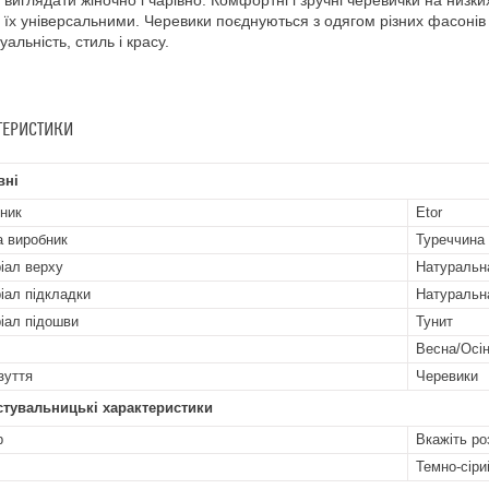
 виглядати жіночно і чарівно. Комфортні і зручні черевички на низки
 їх універсальними. Черевики поєднуються з одягом різних фасонів 
уальність, стиль і красу.
ТЕРИСТИКИ
вні
ник
Etor
а виробник
Туреччина
іал верху
Натуральн
іал підкладки
Натуральн
іал підошви
Тунит
Весна/Осі
зуття
Черевики
стувальницькі характеристики
р
Вкажіть ро
Темно-сіри