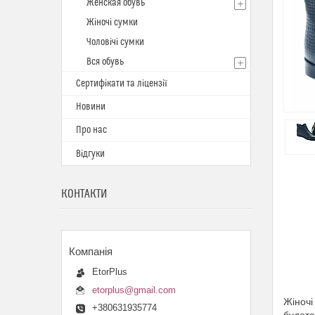
Женская обувь
Жіночі сумки
Чоловічі сумки
Вся обувь
Сертифікати та ліцензії
Новини
Про нас
Відгуки
КОНТАКТИ
EtorPlus
etorplus@gmail.com
Жіночі
+380631935774