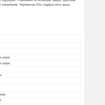
х підборах. Різноманіття кольорів, шкіри, фасонів
і напрямків. Черевички Etor підкреслять вашу
а шкіра
а шкіра
нь
змір
й