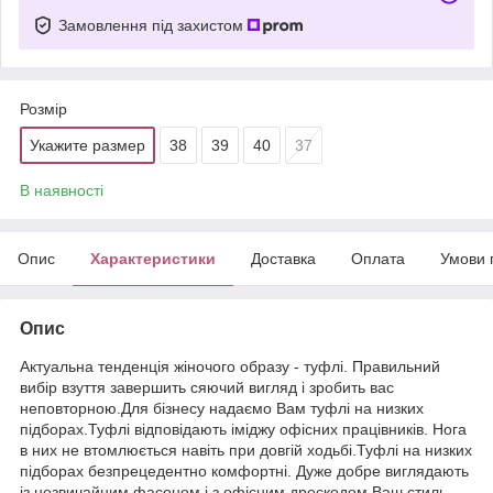
Замовлення під захистом
Розмір
Укажите размер
38
39
40
37
В наявності
Опис
Характеристики
Доставка
Оплата
Умови 
Опис
Актуальна тенденція жіночого образу - туфлі. Правильний
вибір взуття завершить сяючий вигляд і зробить вас
неповторною.Для бізнесу надаємо Вам туфлі на низких
підборах.Туфлі відповідають іміджу офісних працівників. Нога
в них не втомлюється навіть при довгій ходьбі.Туфлі на низких
підборах безпрецедентно комфортні. Дуже добре виглядають
із незвичайним фасоном і з офісним дрескодом.Ваш стиль