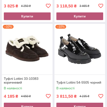
3 825
3 118,50
₴
₴
4 250 ₴
3 465 ₴
Купити
Купити
–10%
–10%
Туфлі Lottini 33-10383
коричневий
Туфлі Lottini 54-5505 чорний
В наявності
В наявності
4 185
3 811,50
₴
₴
4 650 ₴
4 235 ₴
Купити
Купити