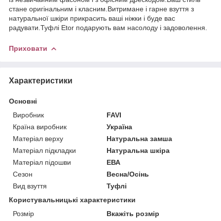
стане оригінальним і класним.Витримане і гарне взуття з
натуральної шкіри прикрасить ваші ніжки і буде вас
радувати.Туфлі Etor подарують вам насолоду і задоволення.
Приховати
Характеристики
Основні
Виробник
FAVI
Країна виробник
Україна
Матеріал верху
Натуральна замша
Матеріал підкладки
Натуральна шкіра
Матеріал підошви
ЕВА
Сезон
Весна/Осінь
Вид взуття
Туфлі
Користувальницькі характеристики
Розмір
Вкажіть розмір