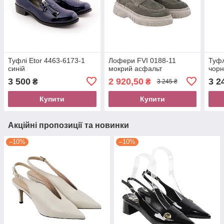
Туфлі Etor 4463-6173-1
Лофери FVI 0188-11
Туфл
синій
мокрий асфальт
чор
3 500
2 920,50
3 2
₴
₴
3 245 ₴
Купити
Купити
Акційні пропозиції та новинки
–10%
–10%