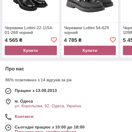
Черевики Lottini 22-1154-
Черевики Lottini 54-629
Чере
01-268 чорний
чорний
109
4 565
4 785
5 4
₴
₴
Купити
Купити
Про нас
86% позитивних з 14 відгуків за рік
Працює з 13.08.2013
м. Одеса
ул. Корольова, 92, Одеса, Україна
Контакти
Сьогодні працює з 10:00 до 18:00
Показати весь графік роботи