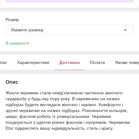
Розмір
Укажите размер
В наявності
пис
Характеристики
Доставка
Оплата
Умови пове
Опис
Жіночі черевики стали невід'ємлемою частиною жіночого
гардеробу у будь-яку пору року. В чаревичках на низких
підборах будете виглядати жіночно і чарівно. Комфортні і
зручні черевички на низких підборах. Різноманіття кольорів,
шкіри, фасонів робить їх універсальними. Черевики
поєднуються з одягом різних фасонів і напрямків. Черевички
Etor підкреслять вашу індивідуальність, стиль і красу.