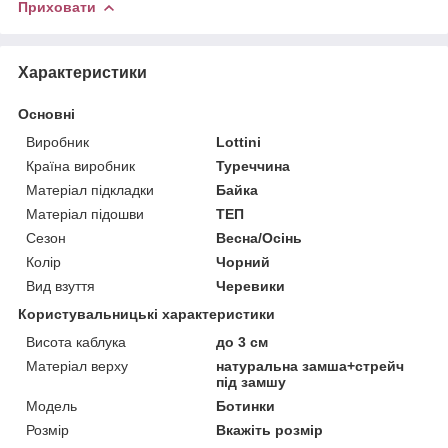
Приховати
Характеристики
Основні
Виробник
Lottini
Країна виробник
Туреччина
Матеріал підкладки
Байка
Матеріал підошви
ТЕП
Сезон
Весна/Осінь
Колір
Чорний
Вид взуття
Черевики
Користувальницькі характеристики
Висота каблука
до 3 см
Матеріал верху
натуральна замша+стрейч
під замшу
Мoдель
Ботинки
Розмір
Вкажіть розмір