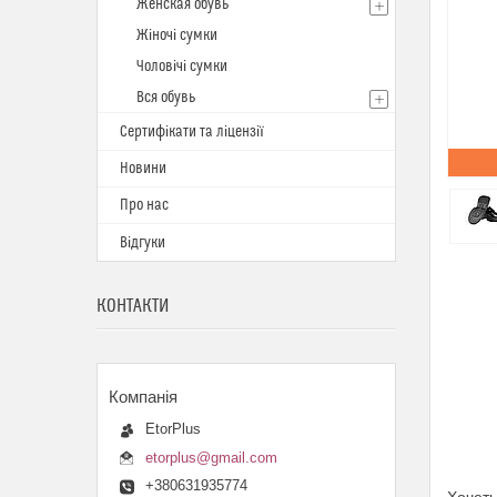
Женская обувь
Жіночі сумки
Чоловічі сумки
Вся обувь
Сертифікати та ліцензії
Новини
Про нас
Відгуки
КОНТАКТИ
EtorPlus
etorplus@gmail.com
+380631935774