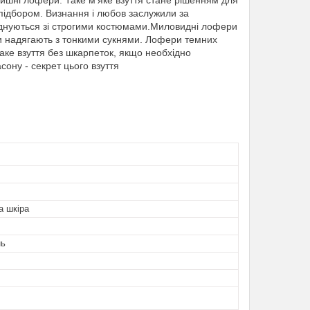
атишні лофери. Таке м'яке взуття стане рішенням для
 підбором. Визнання і любов заслужили за
оєднуються зі строгими костюмами.Миловидні лофери
и надягають з тонкими сукнями. Лофери темних
аке взуття без шкарпеток, якщо необхідно
сону - секрет цього взуття
а шкіра
нь