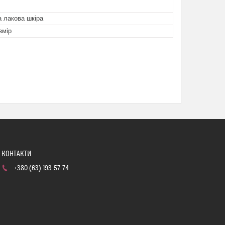
 лакова шкіра
змір
+380 (63) 193-57-74