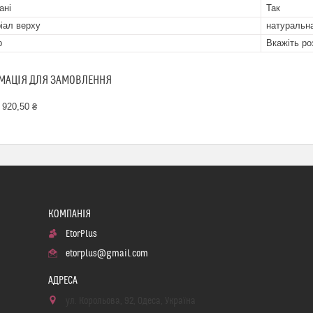
ані
Так
іал верху
натуральна
р
Вкажіть ро
МАЦІЯ ДЛЯ ЗАМОВЛЕННЯ
 920,50 ₴
EtorPlus
etorplus@gmail.com
ул. Корольова, 92, Одеса, Україна