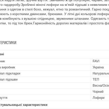
ся надіти легке, зручне взуття. Звичайно ж це популярні, чарівні, з
го гардеробу.Зроблені жіночі лофери на м'якій підошві з невеликим
ння з одягом в стилі бохо, кежуал, етно та романтичний. Гарно п
юють з короткими джинсами, брюками. У літні дні кольорові лофер
ків комбінують з вузькою спідницею, звуженими штанами. Одягають т
тки, то під тон брюк.Гармонійність дорогих матеріалів і простота фа
ТЕРИСТИКИ
вні
ник
FAVI
а виробник
Україна
іал підкладки
Натуральн
іал підошви
ТЕП
Весна/Осі
Чорний
зуття
Лофери
стувальницькі характеристики