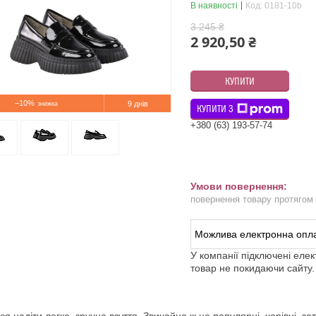
В наявності
Код:
0181-10b
3 245 ₴
2 920,50 ₴
КУПИТИ
–10%
9 днів
КУПИТИ З
+380 (63) 193-57-74
повернення товару протягом
У компанії підключені еле
товар не покидаючи сайту.