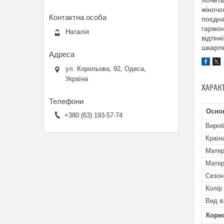
Хочеть
жіночо
поєдна
гармон
Наталія
відтін
шкарпе
ул. Корольова, 92, Одеса,
Україна
ХАРАК
Осно
+380 (63) 193-57-74
Вироб
Країн
Матер
Матер
Сезон
Колір
Вид в
Кори