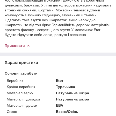
костюмами.Миловидні мокасини гармонюють з короткими
джинсами, брюками. У літні дні кольорові мокасини надягають
з тонкими сукнями, шортами. Мокасини темних відтінків
комбінують з вузькою спідницею, звуженими штанами.
Одягають таке взуття без шкарпеток, якщо необхідно
шкарпетки, то під тон брюк.Гармонійність дорогих матеріалів і
простота фасону - секрет цього взуття.У мокасинах Etor
будете відчувати себе легко, розкуто і впевнено
Приховати
Характеристики
Основні атрибути
Виробник
Etor
Країна виробник
Туреччина
Матеріал верху
Натуральна шкіра
Матеріал підкладки
Натуральна шкіра
Матеріал підошви
ЕВА
Сезон
Весна/Осінь