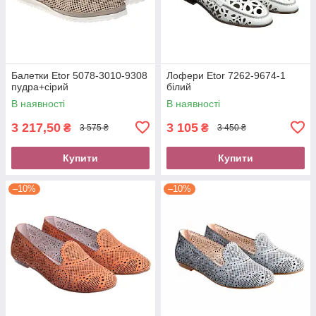
Балетки Etor 5078-3010-9308
Лофери Etor 7262-9674-1
пудра+сірий
білий
В наявності
В наявності
3 217,50
3 105
₴
₴
3 575 ₴
3 450 ₴
Купити
Купити
–10%
–10%