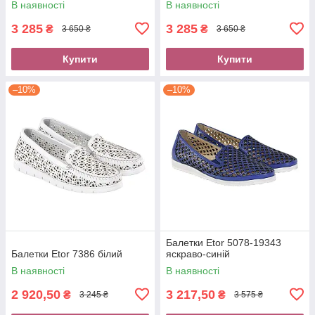
В наявності
В наявності
3 285
3 285
₴
₴
3 650 ₴
3 650 ₴
Купити
Купити
–10%
–10%
Балетки Etor 5078-19343
Балетки Etor 7386 білий
яскраво-синій
В наявності
В наявності
2 920,50
3 217,50
₴
₴
3 245 ₴
3 575 ₴