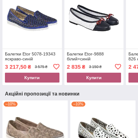
Балетки Etor 5078-19343
Балетки Etor-9888
Бале
яскраво-синій
білий+синій
826 
3 217,50
2 835
2 4
₴
₴
3 575 ₴
3 150 ₴
Купити
Купити
Акційні пропозиції та новинки
–10%
–10%