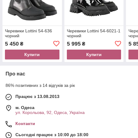
Черевики Lottini 54-636
Черевики Lottini 54-6021-1
Чере
чорний
чорний
чор
5 450
5 995
5 8
₴
₴
Купити
Купити
Про нас
86% позитивних з 14 відгуків за рік
Працює з 13.08.2013
м. Одеса
ул. Корольова, 92, Одеса, Україна
Контакти
Сьогодні працює з 10:00 до 18:00