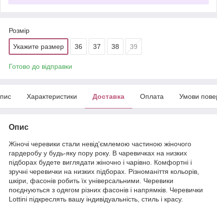
Розмір
Укажите размер
36
37
38
39
Готово до відправки
пис
Характеристики
Доставка
Оплата
Умови пове
Опис
Жіночі черевики стали невід'ємлемою частиною жіночого
гардеробу у будь-яку пору року. В чаревичках на низких
підборах будете виглядати жіночно і чарівно. Комфортні і
зручні черевички на низких підборах. Різноманіття кольорів,
шкіри, фасонів робить їх універсальними. Черевики
поєднуються з одягом різних фасонів і напрямків. Черевички
Lottini підкреслять вашу індивідуальність, стиль і красу.