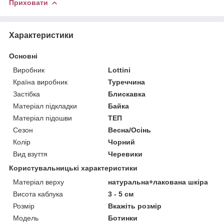
Приховати
Характеристики
Основні
Виробник
Lottini
Країна виробник
Туреччина
Застібка
Блискавка
Матеріал підкладки
Байка
Матеріал підошви
ТЕП
Сезон
Весна/Осінь
Колір
Чорний
Вид взуття
Черевики
Користувальницькі характеристики
Матеріал верху
натуральна+лакована шкіра
Висота каблука
3 - 5 см
Розмір
Вкажіть розмір
Мoдель
Ботинки