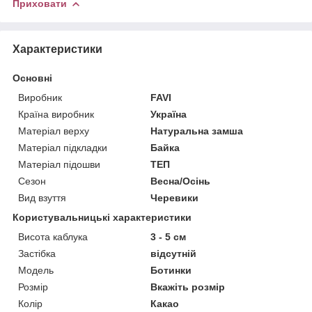
Приховати
Характеристики
Основні
Виробник
FAVI
Країна виробник
Україна
Матеріал верху
Натуральна замша
Матеріал підкладки
Байка
Матеріал підошви
ТЕП
Сезон
Весна/Осінь
Вид взуття
Черевики
Користувальницькі характеристики
Висота каблука
3 - 5 см
Застібка
відсутній
Мoдель
Ботинки
Розмір
Вкажіть розмір
Колір
Какао