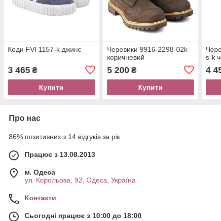
Кеди FVI 1157-k джинс
Черевики 9916-2298-02k
Чере
коричневий
s-k 
3 465
5 200
4 4
₴
₴
Купити
Купити
Про нас
86% позитивних з 14 відгуків за рік
Працює з 13.08.2013
м. Одеса
ул. Корольова, 92, Одеса, Україна
Контакти
Сьогодні працює з 10:00 до 18:00