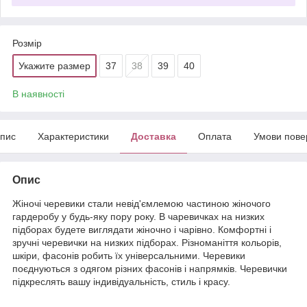
Розмір
Укажите размер
37
38
39
40
В наявності
пис
Характеристики
Доставка
Оплата
Умови пове
Опис
Жіночі черевики стали невід'ємлемою частиною жіночого
гардеробу у будь-яку пору року. В чаревичках на низких
підборах будете виглядати жіночно і чарівно. Комфортні і
зручні черевички на низких підборах. Різноманіття кольорів,
шкіри, фасонів робить їх універсальними. Черевики
поєднуються з одягом різних фасонів і напрямків. Черевички
підкреслять вашу індивідуальність, стиль і красу.